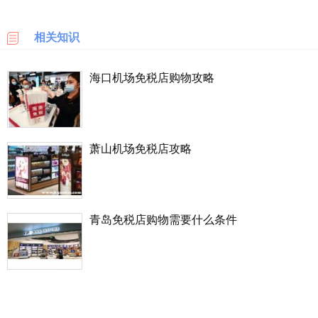
乐
天
相关知识
国
际
海口机场免税店购物攻略
6PM
LOOKFANTASTIC
萧山机场免税店攻略
SSENSE
化
青岛免税店购物需要什么条件
妆
品
成
分
顺