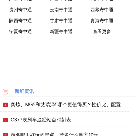
贵州寄中通
云南寄中通
西藏寄中通
陕西寄中通
甘肃寄中通
青海寄中通
宁夏寄中通
新疆寄中通
查看更多
新鲜资讯
奕炫、MG5和艾瑞泽5哪个更值得买？性价比、配置对比
1
C377次列车途经站点时刻表
2
茂名哪里好玩的景点，茂名什么地方好玩
3