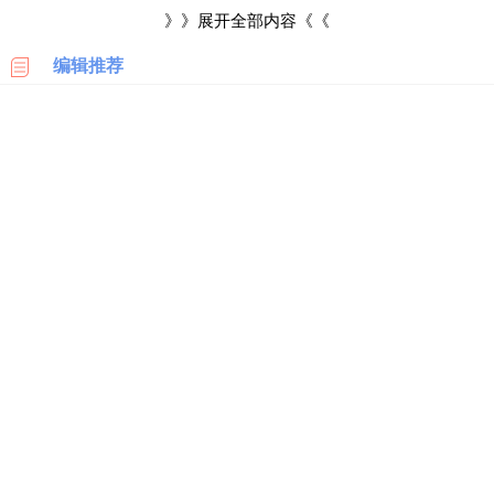
科
等国际一线品牌和各大知名品牌。厦门高崎机场免税店有时也会
》》展开全部内容《《
举办促销活动，其产品的售价相对会比较便宜，所以如果厦门免
编辑推荐
美
国
税店有发布促销活动且消费者有购物需求，那么可以前往免税店
亚
去选购。
马
逊
消费者除了可以去线下厦门高崎国际机场免税店购物之外，
日
还可以关注中免集团厦门机场免税店公众号，然后点击底部“线上
本
购物”去进行线上选购即可。
亚
马
逊
德
国
亚
马
逊