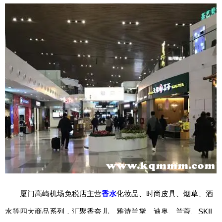
期
五
网
络
星
期
一
亚
马
逊
会
员
日
11.11
厦门高崎机场免税店主营
香水
化妆品、时尚皮具、烟草、酒
水等四大商品系列，汇聚香奈儿、雅诗兰黛、迪奥、兰蔻、SKII
百