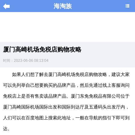
海淘族
导
航
|
厦门高崎机场免税店购物攻略
Home
时间：2023-06-06 08:13:04
×
如果人们想了解去厦门高崎机场免税店购物攻略，建议大家
海
淘
可以先列举自己想要购买的品牌产品，然后先通过线上客服询问
促
销
免税店上是否有售卖该品牌产品。厦门东免免税品有限公司位于
|
DISCOUNT
厦门高崎国际机场国际出发和国际到达厅及五通码头出发厅内，
人们可以在百度地图上搜索此地址，一般在导航的指引下即可到
黑
色
达。
星