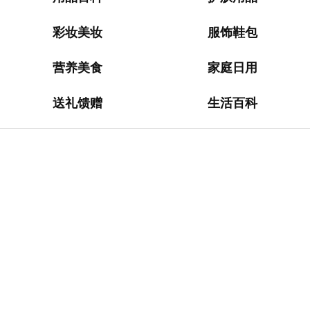
淘
网
站
彩妆美妆
服饰鞋包
德
营养美食
家庭日用
国
海
送礼馈赠
生活百科
淘
网
站
日
本
海
淘
网
站
英
国