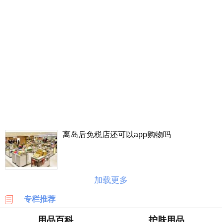
丰
价
格
表
广
州
车
展
海
淘
离岛后免税店还可以app购物吗
攻
略
|
BASE
加载更多
美
专栏推荐
国
海
用品百科
护肤用品