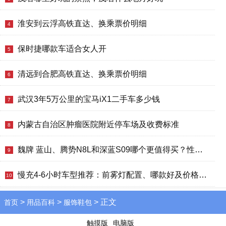
淮安到云浮高铁直达、换乘票价明细
4
保时捷哪款车适合女人开
5
清远到合肥高铁直达、换乘票价明细
6
武汉3年5万公里的宝马iX1二手车多少钱
7
内蒙古自治区肿瘤医院附近停车场及收费标准
8
魏牌 蓝山、腾势N8L和深蓝S09哪个更值得买？性价比、配置对比
9
慢充4-6小时车型推荐：前雾灯配置、哪款好及价格对比
10
>
>
> 正文
首页
用品百科
服饰鞋包
触摸版
电脑版