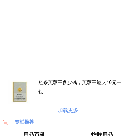
丰
价
格
表
广
州
车
展
海
淘
短条芙蓉王多少钱，芙蓉王短支40元一
攻
略
包
|
BASE
加载更多
美
专栏推荐
国
海
用品百科
护肤用品