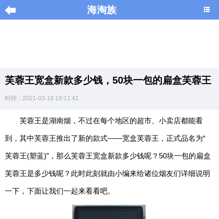
海淘族
导
航
|
芙蓉王宽盒新款多少钱，50块一包的扁盒芙蓉王
Home
时间：2021-03-18 19:11:41
×
芙蓉王是湖南烟，不过在每个地区的超市、小卖店都能看
海
淘
到，其中芙蓉王推出了新的款式——宽盒芙蓉王，正式品名为“
促
销
芙蓉王(塑蓝)”，那么芙蓉王宽盒新款多少钱呢？50块一包的扁盒
|
DISCOUNT
芙蓉王是多少钱呢？此时此刻就由小编来给诸位烟友们详细说明
一下，下面让我们一起来看看吧。
黑
色
星