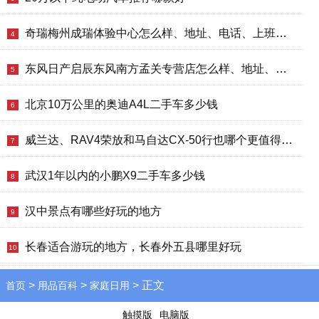
奇瑞梅州成瑞体验中心怎么样、地址、电话、上班时间查询
4
东风日产启辰东风南方孟关专营店怎么样、地址、电话、上班时间查询
5
北京10万公里的奥迪A4L二手车多少钱
6
威兰达、RAV4荣放和马自达CX-50行也哪个更值得买？性价比、配置对比
7
武汉1年以内的小鹏X9二手车多少钱
8
汉中景点有哪些好玩的地方
9
长春适合游玩的地方，长春外五县哪里好玩
10
>
>
> 正文
首页
用品百科
家庭日用
触摸版
电脑版