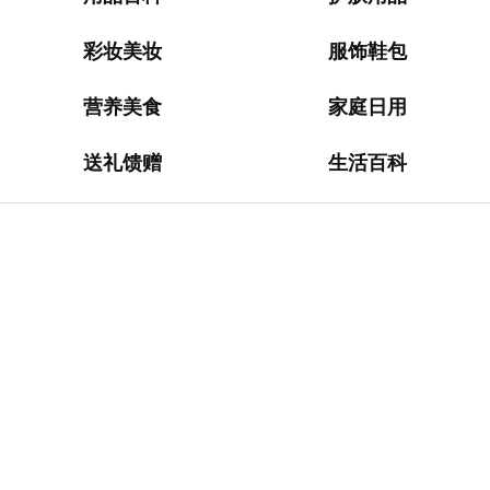
淘
网
站
彩妆美妆
服饰鞋包
德
营养美食
家庭日用
国
海
送礼馈赠
生活百科
淘
网
站
日
本
海
淘
网
站
英
国