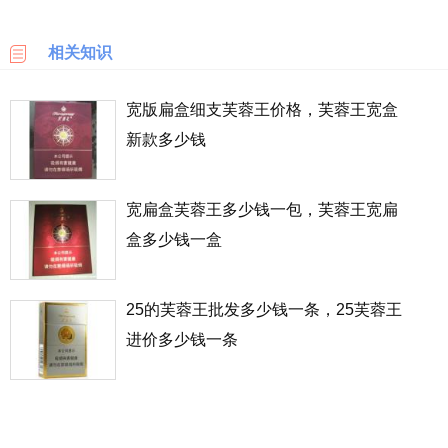
乐
使人的压力暂时缓和，从而喜爱抽烟。
天
相关知识
国
第二种情况是受环境导致，身边的朋友都吸烟，你如果不吸
际
宽版扁盒细支芙蓉王价格，芙蓉王宽盒
就会格格不入，为了合群选择抽烟，以至于上瘾无法戒烟。
新款多少钱
6PM
LOOKFANTASTIC
宽扁盒芙蓉王多少钱一包，芙蓉王宽扁
盒多少钱一盒
SSENSE
化
25的芙蓉王批发多少钱一条，25芙蓉王
妆
品
进价多少钱一条
成
分
顺