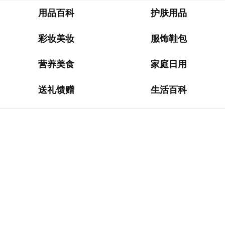
淘
网
用品百科
护肤用品
站
彩妆美妆
服饰鞋包
德
国
营养美食
家庭日用
海
淘
送礼馈赠
生活百科
网
站
日
本
海
淘
网
站
英
国