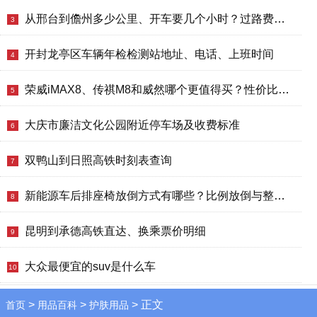
从邢台到儋州多少公里、开车要几个小时？过路费、油费等
3
开封龙亭区车辆年检检测站地址、电话、上班时间
4
荣威iMAX8、传祺M8和威然哪个更值得买？性价比、配置对比
5
大庆市廉洁文化公园附近停车场及收费标准
6
双鸭山到日照高铁时刻表查询
7
新能源车后排座椅放倒方式有哪些？比例放倒与整体放倒车型推荐，哪款好？价格多少？
8
昆明到承德高铁直达、换乘票价明细
9
大众最便宜的suv是什么车
10
>
>
> 正文
首页
用品百科
护肤用品