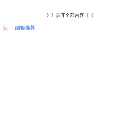
科
相比于上班族，学生的肌肤状态比较年轻，但是容易长青春
》》展开全部内容《《
美
痘，为了避免或者解决这个问题，他们就已经形成了护肤的观
国
编辑推荐
念。只是身为学生，不管是高中生还是大学生，手头上的钱都比
亚
马
较少，能够购买的护肤品比较少，必须好好的考虑品牌以及效
逊
果，要花最少的钱买到最合适自己的护肤品。
日
学生适合用的品牌护肤品比较多，有一些是性价比比较高，
本
亚
比如小雀幸静润补水保湿面膜、雅漾活泉修复霜、悦诗风吟火山
马
逊
岩泥洗面奶、薇诺娜舒敏保湿特护霜、菲诗小铺金盏花清润水乳
套装、无印良品的保湿型水乳、博姿的温和泉水保湿面膜、Sukin
德
国
的保湿喷雾爽肤水等等，价格都是在百元左右。
亚
马
对于高中生来说，在选购护肤品的时候，选择祛痘以及补水
逊
等等功效的基础护肤品就差不多了，没有必要去追求更高层次的