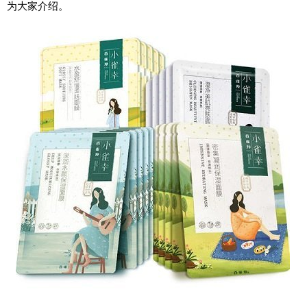
为大家介绍。
期
五
网
络
星
期
一
亚
马
逊
会
员
日
11.11
百