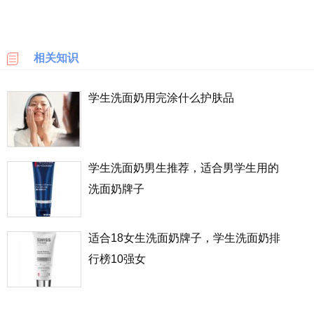
乐
护肤效果，因为肌肤比较嫩，滋补过度不仅仅没法吸收，还有可
天
国
能出现别的问题。
相关知识
际
学生洗面奶用完涂什么护肤品
6PM
LOOKFANTASTIC
学生洗面奶男生推荐，适合男学生用的
SSENSE
洗面奶牌子
化
妆
品
适合18女生洗面奶牌子，学生洗面奶排
成
行榜10强女
分
顺