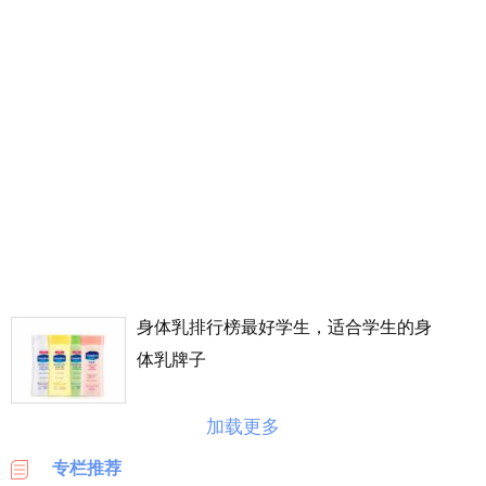
丰
价
格
表
广
州
车
展
海
淘
攻
略
身体乳排行榜最好学生，适合学生的身
|
体乳牌子
BASE
美
加载更多
国
海
专栏推荐