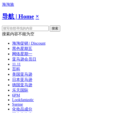
海淘族
导航 | Home
×
搜索
搜索内容不能为空
海淘促销 | Discount
黑色星期五
网络星期一
亚马逊会员日
11.11
百科
美国亚马逊
日本亚马逊
德国亚马逊
乐天国际
6PM
Lookfantastic
Ssense
化妆品成分