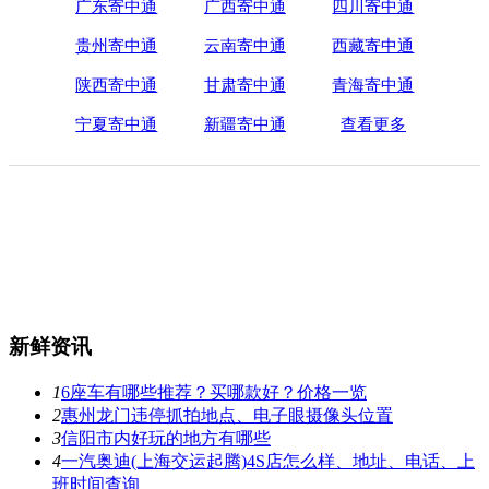
广东寄中通
广西寄中通
四川寄中通
贵州寄中通
云南寄中通
西藏寄中通
陕西寄中通
甘肃寄中通
青海寄中通
宁夏寄中通
新疆寄中通
查看更多
新鲜资讯
1
6座车有哪些推荐？买哪款好？价格一览
2
惠州龙门违停抓拍地点、电子眼摄像头位置
3
信阳市内好玩的地方有哪些
4
一汽奥迪(上海交运起腾)4S店怎么样、地址、电话、上
班时间查询