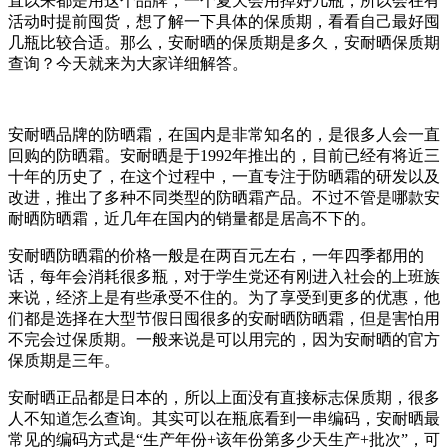
直以来都是用这个品牌，一个夏天会用掉好几瓶，所以会在有
活动时提前囤货，想了解一下具体的保质期，看看自己最好囤
几瓶比较合适。那么，安耐晒的保质期是多久，安耐晒保质期
查询？今天就来为大家详细解答。
安耐晒品牌的防晒霜，在国内是非常知名的，是很多人会一直
回购的防晒霜。安耐晒是于1992年推出的，目前已经有将近三
十年的历史了，在这个过程中，一直专注于防晒霜的研发以及
改进，推出了多种不同类型的防晒霜产品。不过不管是哪款安
耐晒防晒霜，近几年在国内的销量都是居高不下的。
安耐晒防晒霜的价格一般是在两百元左右，一年四季都用的
话，每年会消耗很多瓶，对于学生党还有刚进入社会的上班族
来说，经济上是有些承受不住的。为了享受到更多的优惠，他
们都是选择在大型节假日囤很多的安耐晒防晒霜，但是害怕用
不完会过保质期。一般来说是可以用完的，因为安耐晒的官方
保质期是三年。
安耐晒正品都是日本的，所以上面没有直接标志保质期，很多
人不知道怎么查询。其实可以在瓶底看到一串编码，安耐晒最
常见的编码方式是“生产年份+该年份第多少天生产+批次”，可