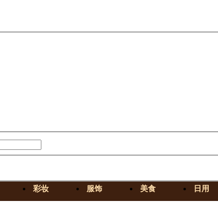
彩妆
服饰
美食
日用