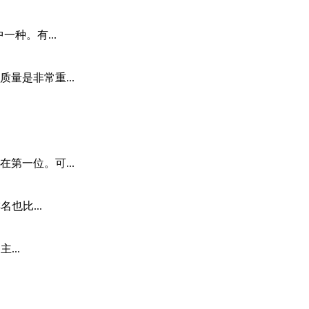
种。有...
量是非常重...
第一位。可...
也比...
...