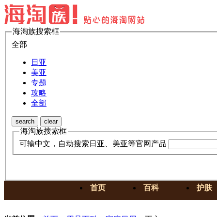
海淘族搜索框
全部
日亚
美亚
专题
攻略
全部
search
clear
海淘族搜索框
可输中文，自动搜索日亚、美亚等官网产品
首页
百科
护肤