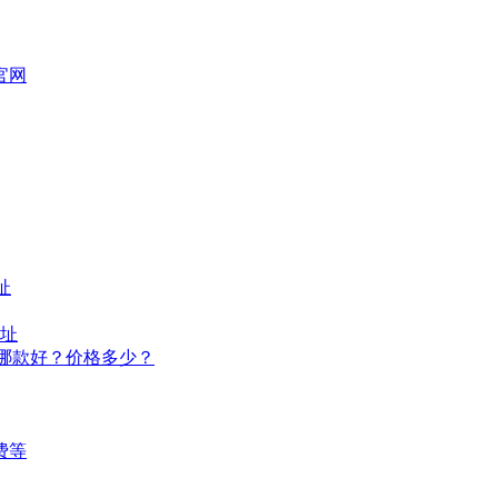
官网
址
地址
荐？哪款好？价格多少？
费等