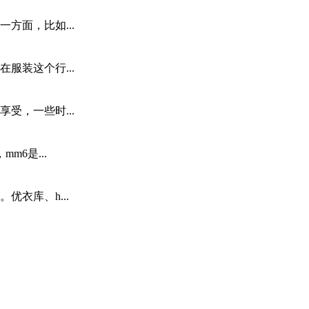
方面，比如...
服装这个行...
受，一些时...
6是...
衣库、h...