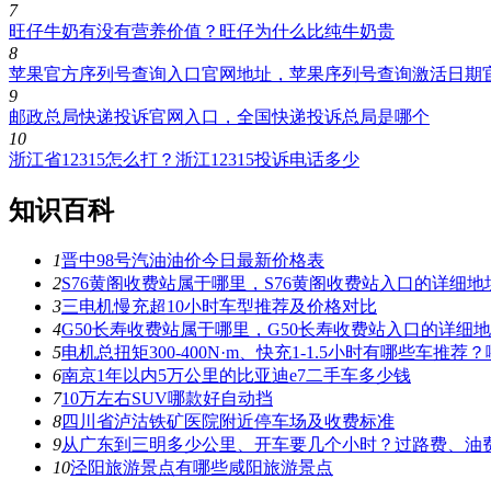
7
旺仔牛奶有没有营养价值？旺仔为什么比纯牛奶贵
8
苹果官方序列号查询入口官网地址，苹果序列号查询激活日期
9
邮政总局快递投诉官网入口，全国快递投诉总局是哪个
10
浙江省12315怎么打？浙江12315投诉电话多少
知识百科
1
晋中98号汽油油价今日最新价格表
2
S76黄阁收费站属于哪里，S76黄阁收费站入口的详细地
3
三电机慢充超10小时车型推荐及价格对比
4
G50长寿收费站属于哪里，G50长寿收费站入口的详细
5
电机总扭矩300-400N·m、快充1-1.5小时有哪些车推
6
南京1年以内5万公里的比亚迪e7二手车多少钱
7
10万左右SUV哪款好自动挡
8
四川省泸沽铁矿医院附近停车场及收费标准
9
从广东到三明多少公里、开车要几个小时？过路费、油
10
泾阳旅游景点有哪些咸阳旅游景点