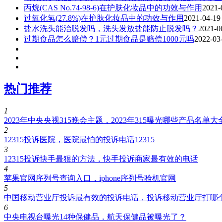
丙烷(CAS No.74-98-6)在护肤化妆品中的功效与作用
2021-
过氧化氢(27.8%)在护肤化妆品中的功效与作用
2021-04-19
盐水洗头能治脱发吗，洗头发放盐能防止脱发吗？
2021-0
过期食品怎么赔偿？1元过期食品是赔偿1000元吗
2022-03
热门推荐
1
2023年中央央视315晚会主题，2023年315曝光哪些产品名单
2
12315投诉医院，医院最怕的投诉电话12315
3
12315投诉快手最狠的方法，快手投诉商家最有效的电话
4
苹果官网序列号查询入口，iphone序列号验机官网
5
中国移动营业厅投诉最有效的投诉电话，投诉移动营业厅打哪
6
中央电视台曝光14种保健品，航天保健品被曝光了？