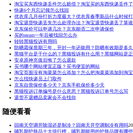
淘宝买东西快递丢件怎么赔偿？淘宝买的东西快递丢件了
快递6个月忘记领怎么找回
优衣库几月份打折力度最大？优衣库春季新品什么时候打
淘宝退货快递丢失怎么处理办法？淘宝退货快递丢了算谁
京东保价可以申请几次？京东能否二次申请保价
买的steam一年后被找回怎么办
转转黑猫投诉有用吗
防晒霜保质期三年，开封一年还能用？防晒有效期是多久
黑猫平台是干什么的？黑猫投诉有什么用？黑猫网站是正
安卓原神充值后悔了怎么退款
买书哪个网站便宜正版？买书便宜的网站
淘宝页面没有淘菜菜怎么添加？怎么把淘菜菜添加到淘宝
怎么找快递员上门取件
京东自营保价多少天？京东手机保价多少天
黑猫投诉订单编号是什么意思？黑猫投诉订单号怎么写
退货不退赠品卖家会不会找你
随便看看
回南天空调开除湿还是制冷？回南天开空调制冷有用吗
20
哺乳期护肤品十大排行榜，哺乳期能用的护肤品牌有哪些