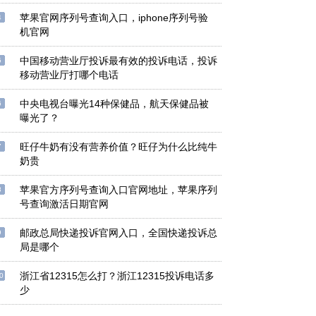
苹果官网序列号查询入口，iphone序列号验
4
机官网
中国移动营业厅投诉最有效的投诉电话，投诉
5
移动营业厅打哪个电话
中央电视台曝光14种保健品，航天保健品被
6
曝光了？
旺仔牛奶有没有营养价值？旺仔为什么比纯牛
7
奶贵
苹果官方序列号查询入口官网地址，苹果序列
8
号查询激活日期官网
邮政总局快递投诉官网入口，全国快递投诉总
9
局是哪个
浙江省12315怎么打？浙江12315投诉电话多
0
少