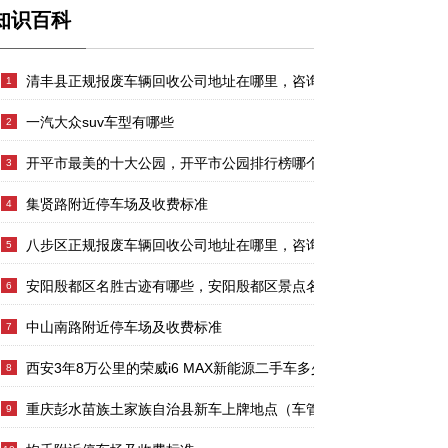
知识百科
清丰县正规报废车辆回收公司地址在哪里，咨询电话号码，汽车报废
1
一汽大众suv车型有哪些
2
开平市最美的十大公园，开平市公园排行榜哪个最好玩
3
集贤路附近停车场及收费标准
4
八步区正规报废车辆回收公司地址在哪里，咨询电话号码，汽车报废
5
安阳殷都区名胜古迹有哪些，安阳殷都区景点名胜古迹推荐
6
中山南路附近停车场及收费标准
7
西安3年8万公里的荣威i6 MAX新能源二手车多少钱
8
重庆彭水苗族土家族自治县新车上牌地点（车管所/机动车登记服务
9