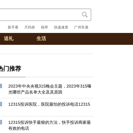
新手看
尺码表
税率
快递速查
广州车展
送礼
生活
热门推荐
2023年中央央视315晚会主题，2023年315曝
1
光哪些产品名单大全及其原因
12315投诉医院，医院最怕的投诉电话12315
2
12315投诉快手最狠的方法，快手投诉商家最
3
有效的电话