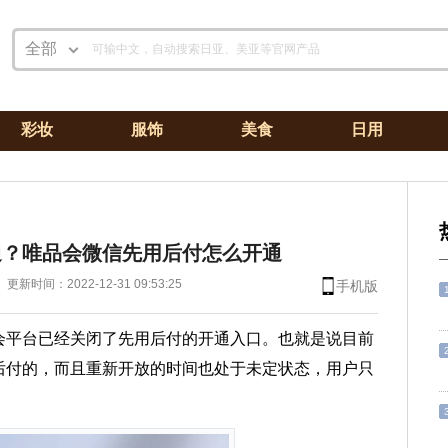
全部
可输中文，自动搜索日亚、美亚等官网产品
日亚
美亚
彩妆
服饰
美食
日用
专题
攻略
全部
通？唯品会微信先用后付怎么开通
更新时间：2022-12-31 09:53:25
手机版
会平台已经关闭了先用后付的开通入口。也就是说目前
后付的，而且重新开放的时间也处于未定状态，用户只