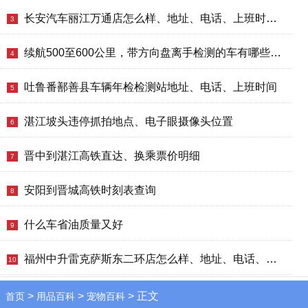
长安汽车丽江万通店怎么样、地址、电话、上班时间查询
3
续航500至600公里，带方向盘离手检测的车有哪些？哪款好？推荐与价格
4
吐鲁番鄯善县车辆年检检测站地址、电话、上班时间
5
湛江坡头违停抓拍地点、电子眼摄像头位置
6
晋中到湛江高铁直达、换乘票价明细
7
安阳到晋城高铁时刻表查询
8
什么车省油质量又好
9
福州中升雷克萨斯东二环店怎么样、地址、电话、上班时间查询
10
>
>
> 正文
首页
用品百科
宠物百科