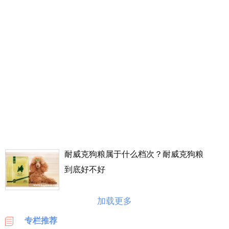
丰
价
格
表
广
州
车
展
海
淘
攻
略
耐威克狗粮属于什么档次？耐威克狗粮
|
到底好不好
BASE
美
加载更多
国
海
专栏推荐