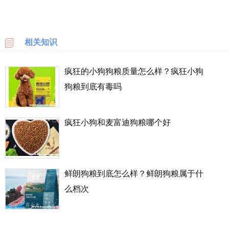
多样，并且不同系列所含的营养成分、适合的狗狗也有所不同，
乐
主人可根据狗狗的口感以及实际需求来为狗狗进行选择。
天
国
相关知识
2、营养价值高
际
疯狂小狗的狗粮添加了蛋白粒和美白粒成分，可以让狗狗的
疯狂的小狗狗粮质量怎么样？疯狂小狗
6PM
毛发更加亮丽。其丰富的鸡肉和牛肉在一定程度上提高了口感，
狗粮到底有毒吗
LOOKFANTASTIC
可以让狗狗不再挑食。另外狗粮中还含有动物蛋白丰富，可以促
进狗狗的吸收。
疯狂小狗和麦富迪狗粮哪个好
SSENSE
化
妆
品
鲜朗狗粮到底怎么样？鲜朗狗粮属于什
成
么档次
分
顺