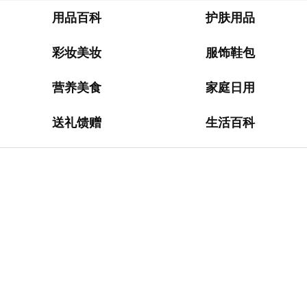
淘
网
用品百科
护肤用品
站
彩妆美妆
服饰鞋包
德
国
营养美食
家庭日用
海
淘
送礼馈赠
生活百科
网
站
日
本
海
淘
网
站
英
国