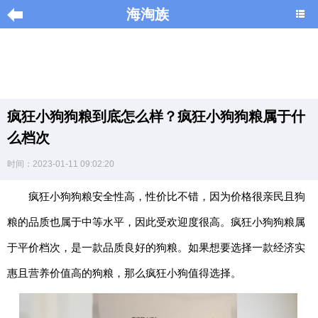
海淘族
导
航
|
疯狂小狗狗粮到底怎么样？疯狂小狗狗粮属于什
Home
么档次
×
时间：2023-01-11 09:02:20
海
淘
疯狂小狗狗粮安全性高，性价比不错，因为价格很亲民且狗
促
粮的品质也属于中等水平，因此受欢迎度很高。疯狂小狗狗粮属
销
|
于平价档次，是一款品质良好的狗粮。如果想要选择一款经济实
DISCOUNT
惠且营养价值高的狗粮，那么疯狂小狗值得选择。
黑
色
星