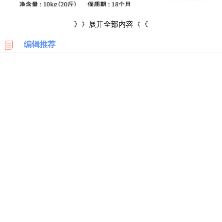
科
》》展开全部内容《《
美
国
编辑推荐
亚
马
逊
日
本
亚
马
逊
疯狂小狗怎么样？
德
国
1、价格实惠
亚
马
疯狂小狗的定价大概在25元一公斤左右，且系列的产品多种
逊