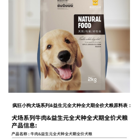
期
五
网
络
星
期
一
亚
马
逊
会
员
日
疯狂小狗犬场系列&益生元全犬种全犬期全价犬粮原料表：
11.11
百