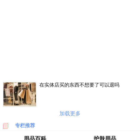
丰
价
格
表
广
州
车
展
海
淘
在实体店买的东西不想要了可以退吗
攻
略
|
BASE
加载更多
美
专栏推荐
国
海
用品百科
护肤用品