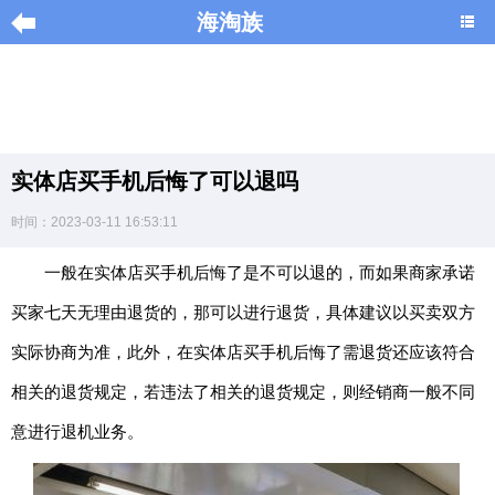
海淘族
导
航
|
实体店买手机后悔了可以退吗
Home
时间：2023-03-11 16:53:11
×
一般在实体店买手机后悔了是不可以退的，而如果商家承诺
海
淘
买家七天无理由退货的，那可以进行退货，具体建议以买卖双方
促
销
实际协商为准，此外，在实体店买手机后悔了需退货还应该符合
|
DISCOUNT
相关的退货规定，若违法了相关的退货规定，则经销商一般不同
意进行退机业务。
黑
色
星