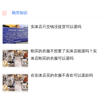
乐
天
相关知识
国
际
实体店只交钱没提货可以退吗
6PM
LOOKFANTASTIC
刚买的衣服不想要了实体店能退吗？实
体店刚买的衣服可以退吗
SSENSE
化
在实体店买的衣服不喜欢可以退款吗
妆
品
成
分
顺