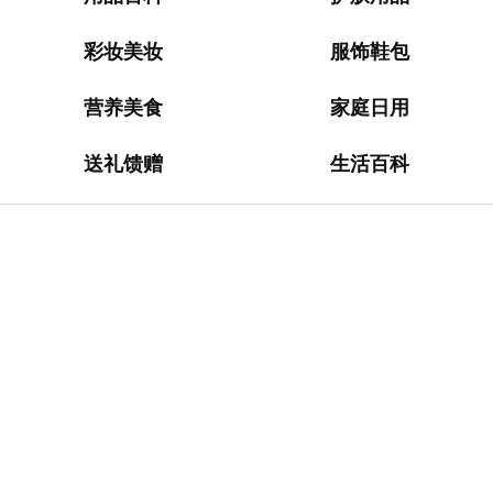
淘
网
站
彩妆美妆
服饰鞋包
德
营养美食
家庭日用
国
海
送礼馈赠
生活百科
淘
网
站
日
本
海
淘
网
站
英
国