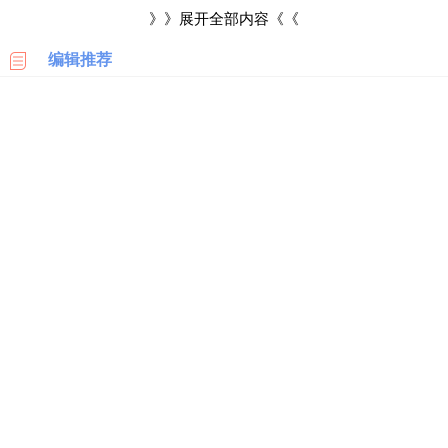
票，小票，手机以及赠品等物件，到实体店进行退货。但是退货
科
》》展开全部内容《《
的手机需要在不能影响二次销售的情况下，否则卖家可拒绝退
编辑推荐
美
货。
国
亚
2、若消费者通过实体店购买的手机不支持七天无理由退货，
马
逊
且手机经过相关部门鉴定后确属为质量问题的商品，可以一些带
相关鉴定证明到实体店铺跟卖方协商沟通退货，若协商无效的，
日
本
则建议顾客可以向消费者协会进行投诉。
亚
马
逊
德
国
亚
马
逊