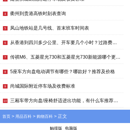
衢州到贵港高铁时刻表查询
4
凤山地铁站是几号线、首末班车时间表
5
从香港到四川多少公里、开车要几个小时？过路费、油费等
6
传祺M6、五菱星光730和五菱星光730新能源哪个更值得买？性价比、配置对比
7
5座车方向盘电动调节有哪些？哪款好？推荐及价格
8
尚城国际附近停车场及收费标准
9
三厢车带方向盘/座椅舒适进出功能，有什么车推荐，选哪款好
10
>
>
> 正文
首页
用品百科
购物百科
触摸版
电脑版