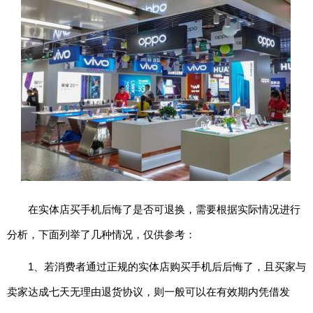
期
五
网
络
星
期
一
亚
马
逊
会
在实体店买手机后悔了是否可退换，需要根据实际情况进行
员
日
分析，下面列举了几种情况，仅供参考：
1、若消费者通过正规的实体店购买手机后后悔了，且买家与
11.11
卖家达成七天无理由退货协议，则一般可以在有效期内凭借发
百