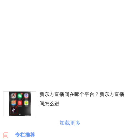
丰
价
格
表
广
州
车
展
海
淘
攻
略
新东方直播间在哪个平台？新东方直播
|
间怎么进
BASE
美
加载更多
国
海
专栏推荐