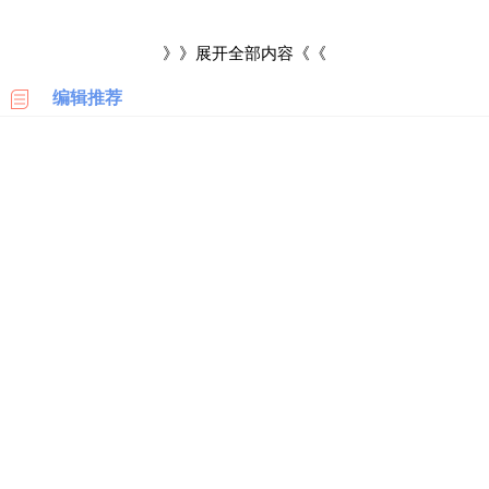
科
卖所谓的大品牌服装，实际上这些品牌衣服基本都是假冒注册商
》》展开全部内容《《
标的产品，与品牌服装根本无关。
建议消费者在直播间购买衣服
美
国
编辑推荐
时，需要保持警惕和理性思考，通过多方面了解和比较，选择信
亚
马
誉好、口碑好的商家，并注意维护自己的权益，以免上当受骗。
逊
日
本
亚
马
逊
德
国
亚
马
逊