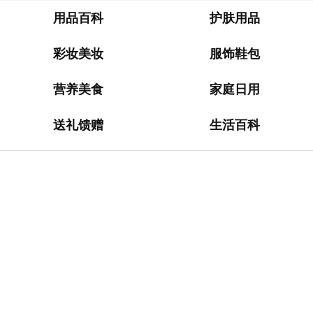
淘
网
用品百科
护肤用品
站
彩妆美妆
服饰鞋包
德
国
营养美食
家庭日用
海
淘
送礼馈赠
生活百科
网
站
日
本
海
淘
网
站
英
国