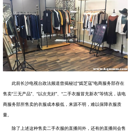
期
五
网
络
星
期
一
亚
马
逊
此前长沙电视台政法频道曾揭秘过“嫣芝寇”电商服务部存在
会
员
售卖“三无产品”、“以次充好”、“二手衣服冒充新衣”等情况，该电
日
商服务部所售卖的衣服成本极低，来源不明，难以保障衣服质
11.11
量。
百
除了上述这种售卖二手衣服的直播间外，还有的直播间会售