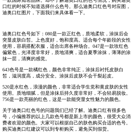
一款国际知名品牌。却不了解迪奥口红的色号情况，购买迪奥
口红的时候不知道选择什么色号。那么迪奥口红色号对应图，
迪奥口红图片，下面我们来具体看一下。
迪奥口红色号如下：080是一款正红色，质地柔软，涂抹后会
突显皮肤白皙。上色度好，饱和度高。适合每个年龄段的女性
使用，容易搭配衣服，适合出席各种场合。047是一款玫红色
偏紫色，光泽度非常好，质地清爽，适合夏季涂抹，薄薄的涂
抹一层，清爽的感觉。
643色号是一款橘红色，颜色非常纯正，涂抹后衬托皮肤白
皙，滋润度高，成分安全。涂抹后皮肤不会干裂起皮。
520是水红色，浪漫的颜色，非常适合学生党和黄皮肤的女性
使用。质地细腻，但是涂抹后持久度非常好，不会轻易脱妆。
756是一款亮丽的红色，这是一款能突显女性魅力的颜色。
关于迪奥口红色号的问题我们已经了解。迪奥口红有很多色
号，小编推荐的以上几款色号都是新上市的颜色，很受大众消
费者欢迎的颜色。大家可以根据自己的肤色购买合适的色号。
购买迪奥口红建议可以到专柜购买，避免买到假货。