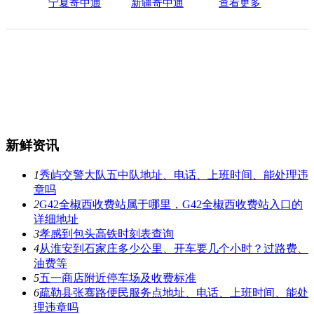
宁夏寄中通
新疆寄中通
查看更多
新鲜资讯
1
秀屿交警大队五中队地址、电话、上班时间、能处理违
章吗
2
G42全椒西收费站属于哪里，G42全椒西收费站入口的
详细地址
3
孝感到包头高铁时刻表查询
4
从淮安到石家庄多少公里、开车要几个小时？过路费、
油费等
5
五一商店附近停车场及收费标准
6
疏勒县张骞路便民服务点地址、电话、上班时间、能处
理违章吗