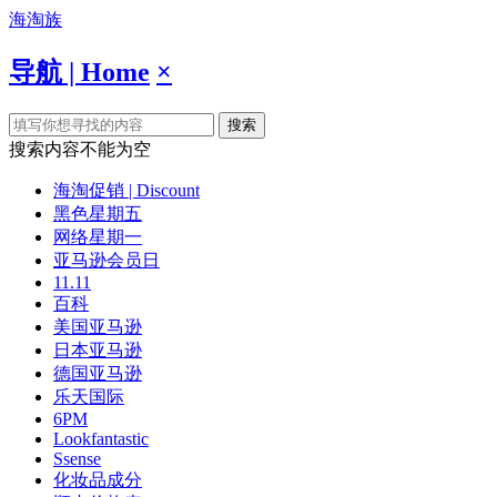
海淘族
导航 | Home
×
搜索
搜索内容不能为空
海淘促销 | Discount
黑色星期五
网络星期一
亚马逊会员日
11.11
百科
美国亚马逊
日本亚马逊
德国亚马逊
乐天国际
6PM
Lookfantastic
Ssense
化妆品成分