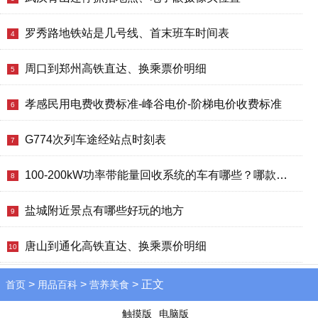
罗秀路地铁站是几号线、首末班车时间表
4
周口到郑州高铁直达、换乘票价明细
5
孝感民用电费收费标准-峰谷电价-阶梯电价收费标准
6
G774次列车途经站点时刻表
7
100-200kW功率带能量回收系统的车有哪些？哪款好？价格多少？
8
盐城附近景点有哪些好玩的地方
9
唐山到通化高铁直达、换乘票价明细
10
>
>
> 正文
首页
用品百科
营养美食
触摸版
电脑版