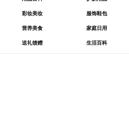
淘
网
站
彩妆美妆
服饰鞋包
德
营养美食
家庭日用
国
海
送礼馈赠
生活百科
淘
网
站
日
本
海
淘
网
站
英
国