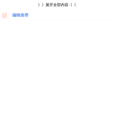
科
》》展开全部内容《《
雀巢胶囊咖啡机清洗不出水，建议可以按以下的步骤操作
编辑推荐
美
国
1、首先在水箱中装满30-45度的温水备用。
亚
马
2、水箱放在机器上并上下移动水箱，注意如果水箱不能移动
逊
的话，静置一个小时。
日
3、重复以上的步骤，开启机器，也就是说用冷热水各放一次
本
亚
水。如果一次不出水，多尝试放几次水就行，一般都能出水了。
马
逊
4、如果还是不出水，可以联系售后咨询这个问题，拨打售后
技术客服热线4006304868，会有专业的技术人员排查原因。
德
国
亚
雀巢胶囊咖啡机清洗注意事项
马
逊
1、机身直接用柔软的抹布擦洗机身，不可放水里清洗。