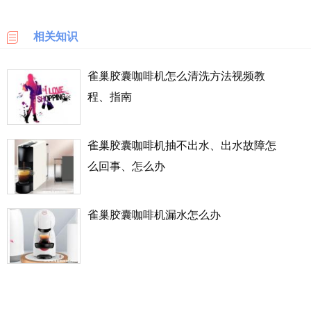
2、不要用手触摸锁定柄内部的戳针，定期清洗机器。
乐
天
相关知识
国
3、滴水盘和胶囊托是需要用自来水清洗干净的。
际
雀巢胶囊咖啡机怎么清洗方法视频教
程、指南
6PM
LOOKFANTASTIC
雀巢胶囊咖啡机抽不出水、出水故障怎
么回事、怎么办
SSENSE
化
雀巢胶囊咖啡机漏水怎么办
妆
品
成
分
顺