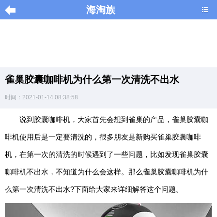
海淘族
导
航
|
雀巢胶囊咖啡机为什么第一次清洗不出水
Home
时间：2021-01-14 08:38:58
×
说到胶囊咖啡机，大家首先会想到雀巢的产品，雀巢胶囊咖
海
淘
啡机使用后是一定要清洗的，很多朋友是新购买雀巢胶囊咖啡
促
销
机，在第一次的清洗的时候遇到了一些问题，比如发现雀巢胶囊
|
DISCOUNT
咖啡机不出水，不知道为什么会这样。那么雀巢胶囊咖啡机为什
么第一次清洗不出水?下面给大家来详细解答这个问题。
黑
色
星