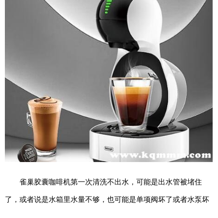
期
五
网
络
星
期
一
亚
马
逊
会
员
日
雀巢胶囊咖啡机第一次清洗不出水，可能是出水管被堵住
11.11
了，或者说是水箱里水量不够，也可能是单项阀坏了或者水泵坏
百
了。