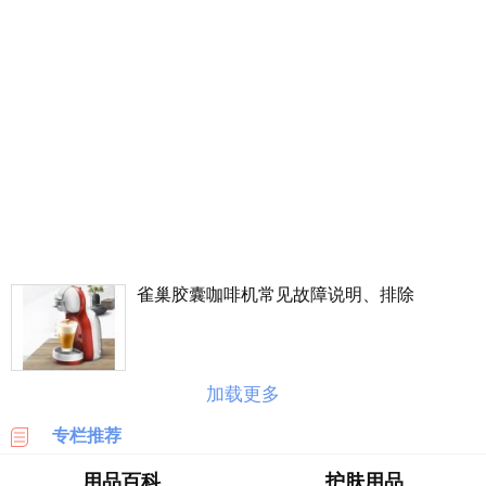
丰
价
格
表
广
州
车
展
海
淘
雀巢胶囊咖啡机常见故障说明、排除
攻
略
|
BASE
加载更多
美
专栏推荐
国
海
用品百科
护肤用品