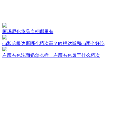
阿玛尼化妆品专柜哪里有
dq和哈根达斯哪个档次高？哈根达斯和dq哪个好吃
左颜右色洗面奶怎么样，左颜右色属于什么档次