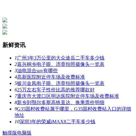
新鲜资讯
1
广州3年3万公里的大众途岳二手车多少钱
2
嘉兴桐乡电子眼、违章拍照摄像头一览表
3
油电混合suv有哪些
4
高新医院附近停车场及收费标准
5
银川金凤电子眼、违章拍照摄像头一览表
6
25万左右车子性价比高的推荐哪款好
7
重庆市大渡口区明达医院附近停车场及收费标准
8
新乡到鄂尔多斯高铁直达、换乘票价明细
9
G35固村收费站属于哪里，G35固村收费站入口的详细
地址
10
深圳3年的荣威iMAX8二手车多少钱
触摸版
电脑版