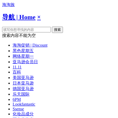
海淘族
导航 | Home
×
搜索
搜索内容不能为空
海淘促销 | Discount
黑色星期五
网络星期一
亚马逊会员日
11.11
百科
美国亚马逊
日本亚马逊
德国亚马逊
乐天国际
6PM
Lookfantastic
Ssense
化妆品成分