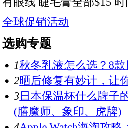
有眼线 睫毛膏全部$15 时间
全球促销活动
选购专题
1
秋冬乳液怎么选？8款
2
晒后修复有妙计，让
3
日本保温杯什么牌子
(膳魔师、象印、虎牌)
4
Apple Watch海淘