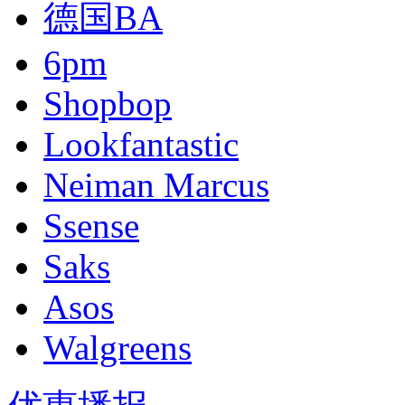
德国BA
6pm
Shopbop
Lookfantastic
Neiman Marcus
Ssense
Saks
Asos
Walgreens