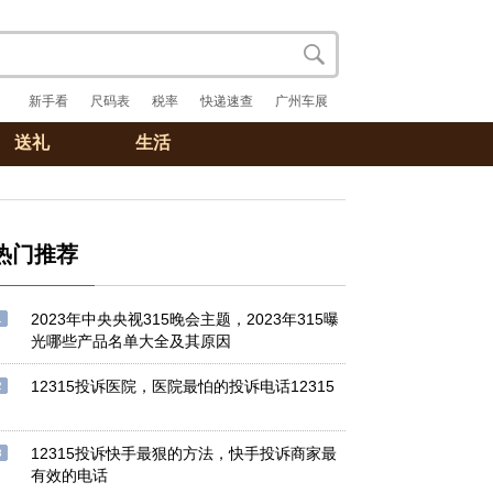
新手看
尺码表
税率
快递速查
广州车展
送礼
生活
热门推荐
2023年中央央视315晚会主题，2023年315曝
1
光哪些产品名单大全及其原因
12315投诉医院，医院最怕的投诉电话12315
2
12315投诉快手最狠的方法，快手投诉商家最
3
有效的电话