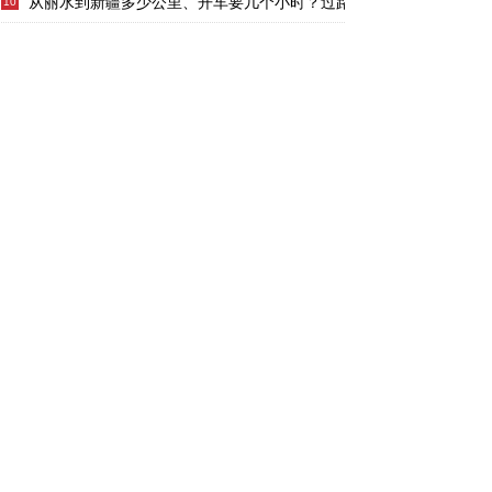
从丽水到新疆多少公里、开车要几个小时？过路费、油费等
10