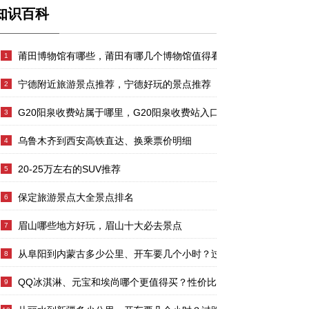
知识百科
莆田博物馆有哪些，莆田有哪几个博物馆值得看看
1
宁德附近旅游景点推荐，宁德好玩的景点推荐
2
G20阳泉收费站属于哪里，G20阳泉收费站入口的详细地址
3
乌鲁木齐到西安高铁直达、换乘票价明细
4
20-25万左右的SUV推荐
5
保定旅游景点大全景点排名
6
眉山哪些地方好玩，眉山十大必去景点
7
从阜阳到内蒙古多少公里、开车要几个小时？过路费、油费等
8
QQ冰淇淋、元宝和埃尚哪个更值得买？性价比、配置对比
9