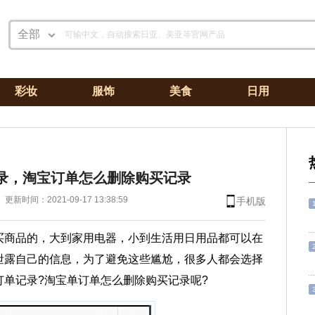
全部
可输中文，自动搜索日亚、美亚等官网产品
日亚
美亚
彩妆
服饰
美食
日用
专题
攻略
全部
录，淘宝订单怎么删除购买记录
更新时间：2021-09-17 13:38:59
手机版
买商品的，大到家用电器，小到生活用日用品都可以在
泄露自己的信息，为了避免这些尴尬，很多人都会选择
单记录?淘宝单订单怎么删除购买记录呢?