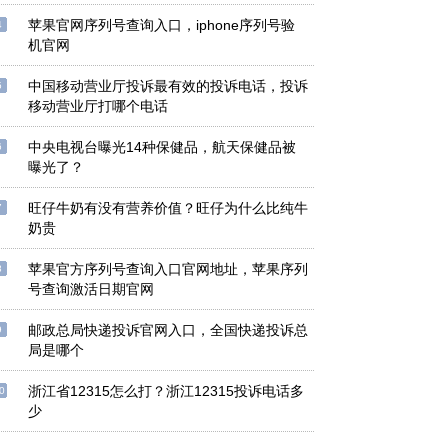
苹果官网序列号查询入口，iphone序列号验
4
机官网
中国移动营业厅投诉最有效的投诉电话，投诉
5
移动营业厅打哪个电话
中央电视台曝光14种保健品，航天保健品被
6
曝光了？
旺仔牛奶有没有营养价值？旺仔为什么比纯牛
7
奶贵
苹果官方序列号查询入口官网地址，苹果序列
8
号查询激活日期官网
邮政总局快递投诉官网入口，全国快递投诉总
9
局是哪个
浙江省12315怎么打？浙江12315投诉电话多
0
少