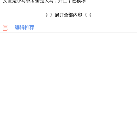
文全是小写或者全是大写，并且字迹模糊
科
2、看耐克鞋子的Logo
》》展开全部内容《《
美
国
编辑推荐
正品NIKE耐克鞋的logo是尖尖的钩子头，而部分假耐克鞋的
亚
马
logo钩子头不尖。
逊
3、看鞋中底
日
本
正品耐克鞋子的鞋中底有鞋头刺绣，鞋尾的针线很细致，部
亚
分假货鞋子的刺绣就比较粗糙。
马
逊
4、闻气味
德
正品nike鞋使用的胶水是nike公司原装提供的seep专用胶，
国
亚
所以真耐克鞋会闻起来没有刺鼻的味道。而部分假耐克鞋子闻起
马
来有种很刺鼻的味道。
逊