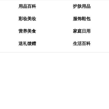
淘
网
用品百科
护肤用品
站
彩妆美妆
服饰鞋包
德
国
营养美食
家庭日用
海
淘
送礼馈赠
生活百科
网
站
日
本
海
淘
网
站
英
国