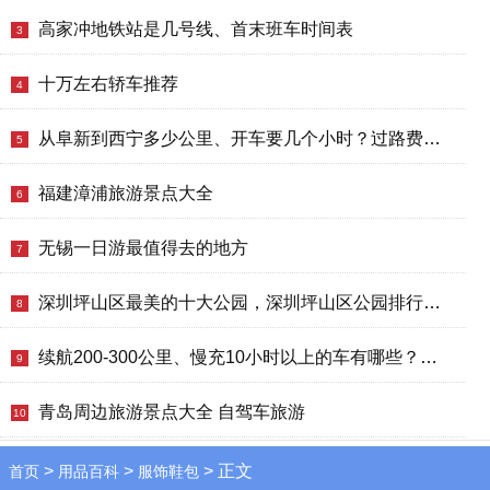
高家冲地铁站是几号线、首末班车时间表
3
十万左右轿车推荐
4
从阜新到西宁多少公里、开车要几个小时？过路费、油费等
5
福建漳浦旅游景点大全
6
无锡一日游最值得去的地方
7
深圳坪山区最美的十大公园，深圳坪山区公园排行榜哪个最好玩
8
续航200-300公里、慢充10小时以上的车有哪些？哪款好？价格多少？
9
青岛周边旅游景点大全 自驾车旅游
10
>
>
> 正文
首页
用品百科
服饰鞋包