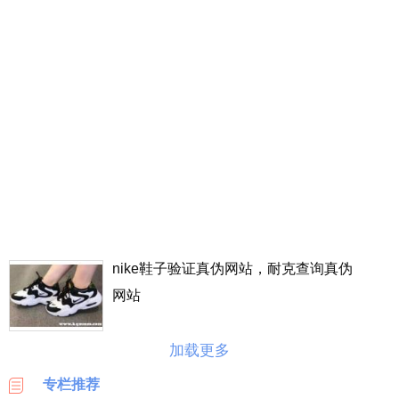
丰
价
格
表
广
州
车
展
海
淘
攻
略
nike鞋子验证真伪网站，耐克查询真伪
|
网站
BASE
美
加载更多
国
海
专栏推荐