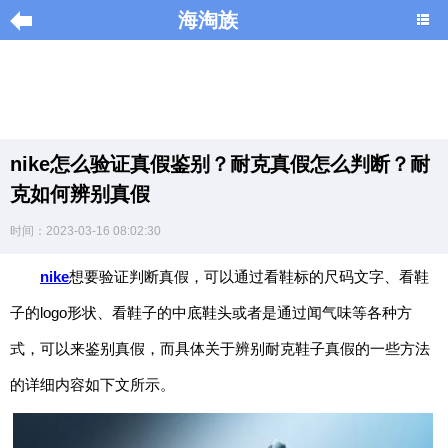
海淘族
导
航
|
nike怎么验证真假鉴别？耐克真假怎么判断？耐
Home
克如何辨别真假
×
时间：2023-03-16 08:02:30
海
淘
nike
想要验证判断真假，可以通过看鞋标的尺码文字、看鞋
促
子的logo形状、看鞋子的中底鞋头或者是通过闻气味等各种方
销
|
式，可以来鉴别真假，而具体关于辨别耐克鞋子真假的一些方法
DISCOUNT
的详细内容如下文所示。
黑
色
星