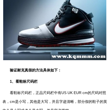
期
五
网
络
星
期
一
亚
马
逊
验证耐克真假的方法具体如下：
会
员
1、看鞋标尺码栏
日
看鞋标尺码栏，正品尺码栏中有US UK EUR cm的尺码对照
11.11
表，cm是小写，其他是大写，并且字迹清晰，部分假的鞋子的英
百