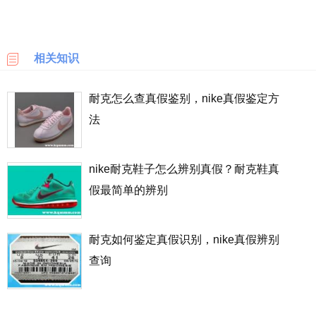
乐
天
国
相关知识
际
耐克怎么查真假鉴别，nike真假鉴定方
6PM
法
LOOKFANTASTIC
nike耐克鞋子怎么辨别真假？耐克鞋真
SSENSE
假最简单的辨别
化
妆
品
耐克如何鉴定真假识别，nike真假辨别
成
查询
分
顺