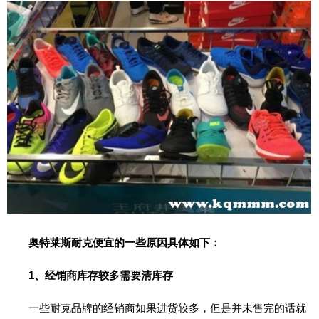
期
五
网
络
星
期
一
亚
马
逊
会
员
日
奥特莱斯耐克便宜的一些原因具体如下：
1、经销商库存较多需要清库存
11.11
一些耐克品牌的经销商如果进货较多，但是并未售完的话就
百