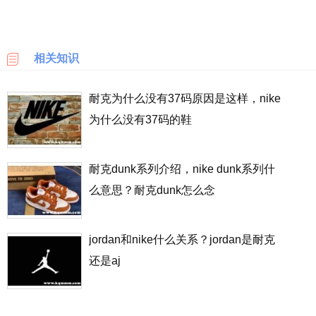
店铺售卖的耐克商品比较便宜。
乐
天
国
相关知识
际
耐克为什么没有37码原因是这样，nike
6PM
为什么没有37码的鞋
LOOKFANTASTIC
耐克dunk系列介绍，nike dunk系列什
SSENSE
么意思？耐克dunk怎么念
化
妆
品
jordan和nike什么关系？jordan是耐克
成
还是aj
分
顺