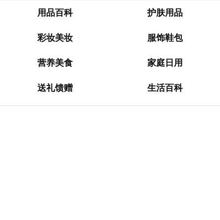
淘
网
用品百科
护肤用品
站
彩妆美妆
服饰鞋包
德
国
营养美食
家庭日用
海
淘
送礼馈赠
生活百科
网
站
日
本
海
淘
网
站
英
国