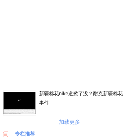
丰
价
格
表
广
州
车
展
海
淘
攻
略
新疆棉花nike道歉了没？耐克新疆棉花
|
事件
BASE
美
加载更多
国
海
专栏推荐