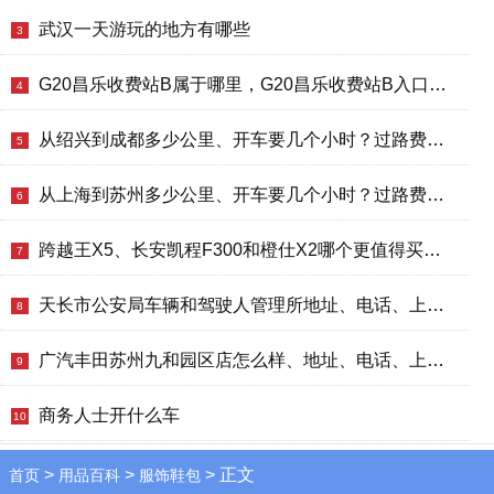
武汉一天游玩的地方有哪些
3
G20昌乐收费站B属于哪里，G20昌乐收费站B入口的详细地址
4
从绍兴到成都多少公里、开车要几个小时？过路费、油费等
5
从上海到苏州多少公里、开车要几个小时？过路费、油费等
6
跨越王X5、长安凯程F300和橙仕X2哪个更值得买？性价比、配置对比
7
天长市公安局车辆和驾驶人管理所地址、电话、上班时间、能处理违章吗
8
广汽丰田苏州九和园区店怎么样、地址、电话、上班时间查询
9
商务人士开什么车
10
>
>
> 正文
首页
用品百科
服饰鞋包