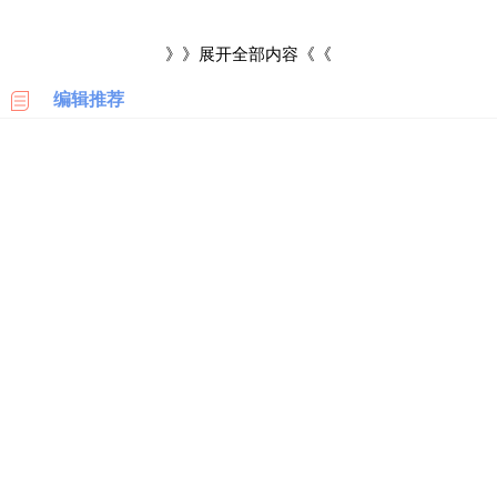
科
会导致库存较多，这时为了回笼资金就会和类似于奥特莱斯的折
》》展开全部内容《《
扣店进行合作，以低折扣出售，所以奥特莱斯的耐克商品由于进
美
国
编辑推荐
价低廉，所以售价也比较低。
亚
马
2、折扣店有专属商品
逊
奥特莱斯折扣店在价格上是有优势，由此吸引了很多消费
日
者，而耐克品牌和奥特莱斯店铺有合作，也是会为奥特莱斯店铺
本
亚
专门生产指定款式，在面料和款式也做了一些改动，在价格方面
马
逊
也是比较便宜的。
德
3、过季断码款式降价出售
国
亚
耐克专卖店售卖的商品一般都是一些新品，而一些没售卖完
马
的断码款式就会放到奥特莱斯店铺进行低价出售，所以奥特莱斯
逊