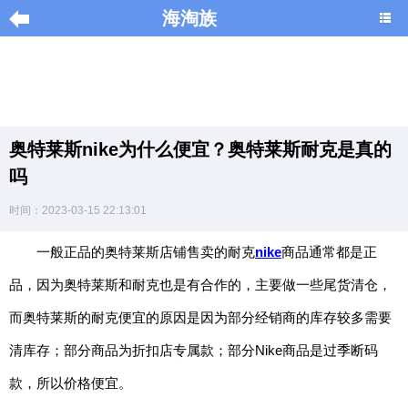
海淘族
导
航
|
奥特莱斯nike为什么便宜？奥特莱斯耐克是真的
Home
吗
×
时间：2023-03-15 22:13:01
海
淘
一般正品的奥特莱斯店铺售卖的耐克
nike
商品通常都是正
促
品，因为奥特莱斯和耐克也是有合作的，主要做一些尾货清仓，
销
|
而奥特莱斯的耐克便宜的原因是因为部分经销商的库存较多需要
DISCOUNT
清库存；部分商品为折扣店专属款；部分Nike商品是过季断码
黑
款，所以价格便宜。
色
星