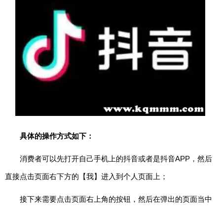
期
五
网
络
星
期
一
亚
马
逊
具体的操作方式如下：
会
员
消费者可以先打开自己手机上的抖音或者是抖音APP，然后
日
直接点击页面右下方的【我】进入到个人页面上；
11.11
接下来需要点击页面右上角的按钮，然后在弹出的页面当中
百
选择【我的订单】，这样就会进入到电商页面；