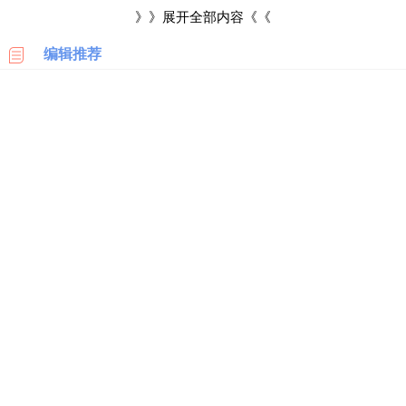
科
》》展开全部内容《《
进入到电商页面之后继续点击【我的订单】，就可以进入到
编辑推荐
美
订单列表页面；
国
亚
接下来消费者就可以在订单列表上面查到相应的订单了，如
马
逊
果消费者要找的订单不小心被自己删除了，可以尝试着向官方客
服反馈，通过官方客服查询具体的订单情况。
日
本
亚
马
逊
德
国
亚
马
逊