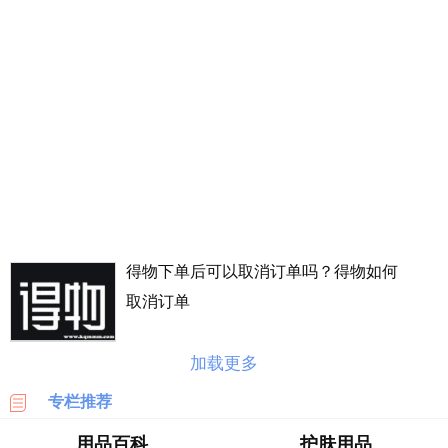
丰
价
格
表
广
州
车
展
海
淘
得物下单后可以取消订单吗？得物如何
攻
略
取消订单
|
BASE
加载更多
美
专栏推荐
国
海
用品百科
护肤用品