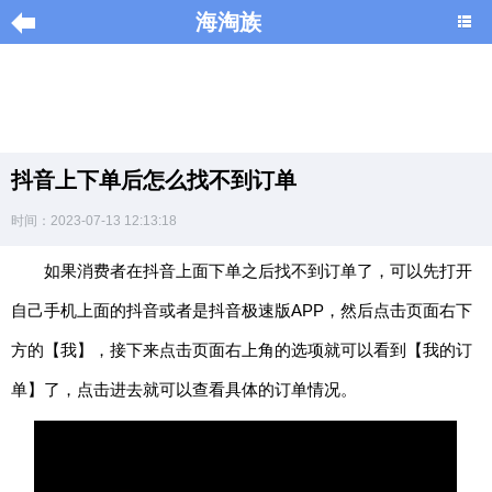
海淘族
导
航
|
抖音上下单后怎么找不到订单
Home
时间：2023-07-13 12:13:18
×
如果消费者在抖音上面下单之后找不到订单了，可以先打开
海
淘
自己手机上面的抖音或者是抖音极速版APP，然后点击页面右下
促
销
方的【我】，接下来点击页面右上角的选项就可以看到【我的订
|
DISCOUNT
单】了，点击进去就可以查看具体的订单情况。
黑
色
星