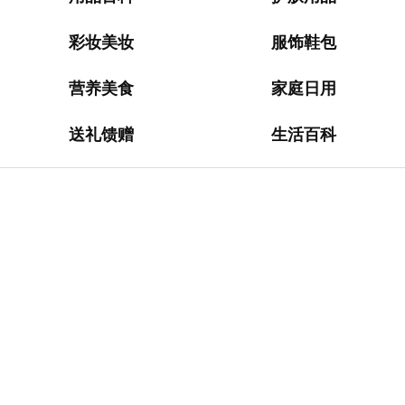
淘
网
站
彩妆美妆
服饰鞋包
德
营养美食
家庭日用
国
海
送礼馈赠
生活百科
淘
网
站
日
本
海
淘
网
站
英
国