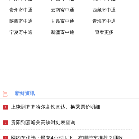
贵州寄中通
云南寄中通
西藏寄中通
陕西寄中通
甘肃寄中通
青海寄中通
宁夏寄中通
新疆寄中通
查看更多
新鲜资讯
上饶到齐齐哈尔高铁直达、换乘票价明细
1
贵阳到嘉峪关高铁时刻表查询
2
网约车优选：慢充4小时以下，有哪些车推荐？哪款好？价格多少？
3