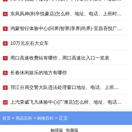
东风风神(利辛悦豪店)怎么样、地址、电话、上班时间查询
4
鸿蒙智行体验中心(问界|智界|享界|尚界)·宜昌吾悦广场怎么样、地址、电话、上班时间查询
5
10万元左右大众车
6
周口高速收费站有哪些，周口高速出入口一览表
7
长春休闲娱乐的地方有哪些
8
邗江分局交警大队违法处理窗口地址、电话、上班时间、能处理违章吗
9
上汽荣威飞凡体验中心(广潍店)怎么样、地址、电话、上班时间查询
10
>
>
> 正文
首页
用品百科
购物百科
触摸版
电脑版