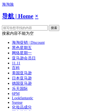
海淘族
导航 | Home
×
搜索
搜索内容不能为空
海淘促销 | Discount
黑色星期五
网络星期一
亚马逊会员日
11.11
百科
美国亚马逊
日本亚马逊
德国亚马逊
乐天国际
6PM
Lookfantastic
Ssense
化妆品成分