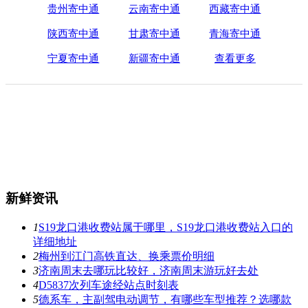
贵州寄中通
云南寄中通
西藏寄中通
陕西寄中通
甘肃寄中通
青海寄中通
宁夏寄中通
新疆寄中通
查看更多
新鲜资讯
1
S19龙口港收费站属于哪里，S19龙口港收费站入口的
详细地址
2
梅州到江门高铁直达、换乘票价明细
3
济南周末去哪玩比较好，济南周末游玩好去处
4
D5837次列车途经站点时刻表
5
德系车，主副驾电动调节，有哪些车型推荐？选哪款