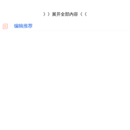
科
起大家的注意造成不好影响，让领导感觉非常的尴尬。因此早上
》》展开全部内容《《
可以早点上班，将礼物放在领导办公室里面，然后偷偷告诉领导
美
国
编辑推荐
这样就比较的低调;或者也可以晚点下班，等大家都走的差不多
亚
马
了，将礼物送到领导办公室，顺便交流一下促进感情。
逊
给领导送礼上午还是下午其实都是可以的，因为送礼主要是
日
考虑隐蔽性，在时间上面并没有非常严格的要求，主要是找个人
本
亚
少而且领导有空的时候送礼，这样才能将礼物顺利送出，让领导
马
感受到自己的处理态度和心意。
逊
总的来说对送礼时间并没有严格要求，还是需要结合个人实
德
国
际情况决定，最好是选择人少、领导也不忙的时候，这样才能发
亚
马
挥出最好的效果。
逊