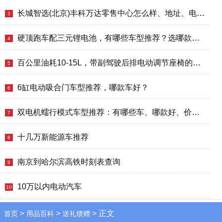
长城智选(北京)丰科万达零售中心怎么样、地址、电话、上班时间查询
3
硬顶跑车配三元锂电池，有哪些车型推荐？选哪款好？价格如何？
4
百公里油耗10-15L，带副驾驶后排电动调节座椅的车型有哪些？买哪款好？
5
6缸电动吸合门车型推荐，哪款车好？
6
双电机蠕行模式车型推荐：有哪些车、哪款好、价格多少
7
十几万新能源车推荐
8
南京到哈尔滨高铁时刻表查询
9
10万以内电动汽车
10
>
>
> 正文
首页
用品百科
送礼馈赠