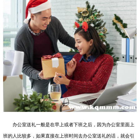
期
五
网
络
星
期
一
亚
马
逊
会
员
日
11.11
办公室送礼一般是在早上或者下班之后，因为办公室里面上
班的人比较多，如果直接在上班时间去办公室送礼的话，就会引
百