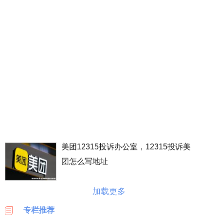
丰
价
格
表
广
州
车
展
海
淘
攻
略
美团12315投诉办公室，12315投诉美
|
团怎么写地址
BASE
美
加载更多
国
海
专栏推荐