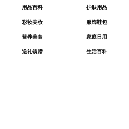
淘
网
用品百科
护肤用品
站
彩妆美妆
服饰鞋包
德
国
营养美食
家庭日用
海
淘
送礼馈赠
生活百科
网
站
日
本
海
淘
网
站
英
国