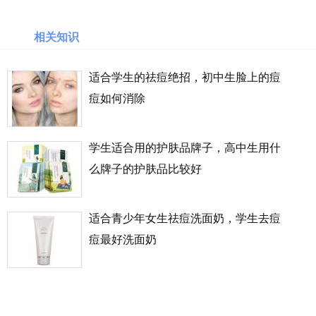
乐
天
相关知识
国
际
适合学生的祛痘绝招，初中生脸上的痘
痘如何消除
6PM
LOOKFANTASTIC
学生适合用的护肤品牌子，高中生用什
么牌子的护肤品比较好
SSENSE
化
适合青少年女生祛痘洗面奶，学生去痘
妆
品
痘最好洗面奶
成
分
顺