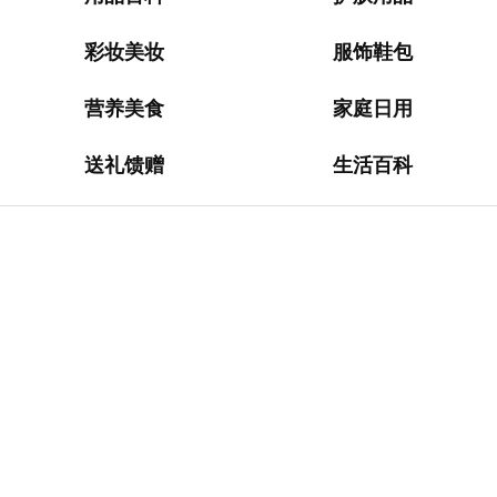
淘
网
站
彩妆美妆
服饰鞋包
德
营养美食
家庭日用
国
海
送礼馈赠
生活百科
淘
网
站
日
本
海
淘
网
站
英
国