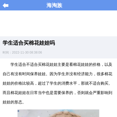
海淘族
导
航
|
学生适合买棉花娃娃吗
Home
时间：2022-11-30 08:38:06
×
学生适合不适合买棉花娃娃主要是看棉花娃娃的价格，以及
海
淘
自己有没有时间保养娃娃。因为学生并没有经济能力，很多棉花
促
销
娃娃的价格比较高，超过了学生的消费水平，那就不适合购买。
|
DISCOUNT
而且棉花娃娃在日常当中也是需要保养的，否则就会严重影响到
娃娃的形态。
黑
色
星