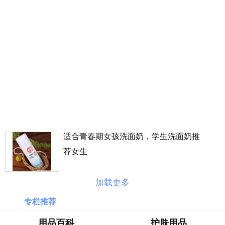
丰
价
格
表
广
州
车
展
海
淘
适合青春期女孩洗面奶，学生洗面奶推
攻
略
荐女生
|
BASE
加载更多
美
专栏推荐
国
海
用品百科
护肤用品