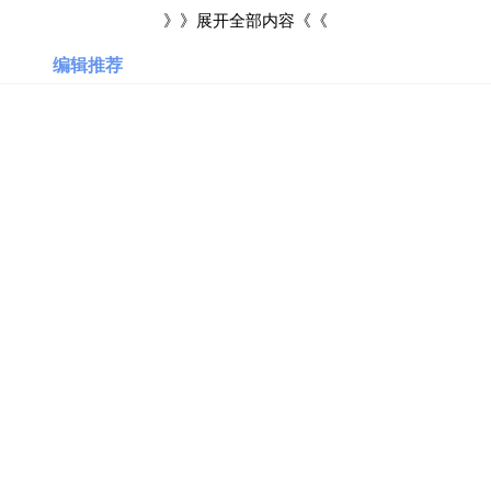
科
也出现了价格炒作的现象，有的热门款的娃娃价格甚至超过了1万
》》展开全部内容《《
元，这样的娃娃就是不能买的，已经严重超过了学生的经济能
编辑推荐
美
国
力。
亚
马
2、日常养护
逊
因为棉花娃娃的主体部分都是用棉花制作而成的，棉花娃娃
日
在平时也是需要保养的，否则就有可能会严重影响到娃娃本身的
本
亚
状态。这样的棉花娃娃需要放在相对比较干燥的地方，而且需要
马
逊
注意防潮，清洗娃娃时候需要先将棉花掏出来，不能直接洗。如
果学生族时间允许，那么就是可以入手的。
德
国
亚
马
逊