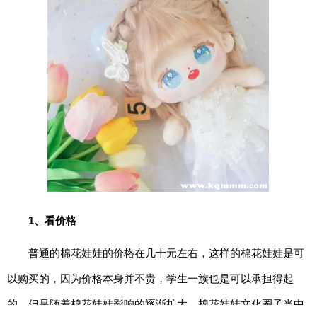
期
五
网
络
星
期
一
亚
马
逊
会
1、看价格
员
日
普通的棉花娃娃的价格在几十元左右，这样的棉花娃娃是可
11.11
以购买的，因为价格本身并不贵，学生一族也是可以承担得起
的。但是随着棉花娃娃影响的逐渐扩大，棉花娃娃文化圈子当中
百