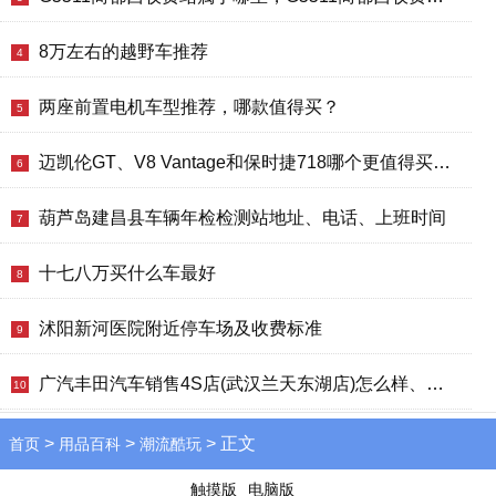
8万左右的越野车推荐
4
两座前置电机车型推荐，哪款值得买？
5
迈凯伦GT、V8 Vantage和保时捷718哪个更值得买？性价比、配置对比
6
葫芦岛建昌县车辆年检检测站地址、电话、上班时间
7
十七八万买什么车最好
8
沭阳新河医院附近停车场及收费标准
9
广汽丰田汽车销售4S店(武汉兰天东湖店)怎么样、地址、电话、上班时间查询
10
>
>
> 正文
首页
用品百科
潮流酷玩
触摸版
电脑版