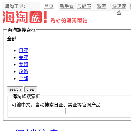
海淘工具：
首页
新手看
尺码表
税率
快递速
查
海淘族搜索框
全部
日亚
美亚
专题
攻略
全部
search
clear
海淘族搜索框
可输中文，自动搜索日亚、美亚等官网产品