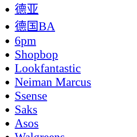
德亚
德国BA
6pm
Shopbop
Lookfantastic
Neiman Marcus
Ssense
Saks
Asos
Walgreens