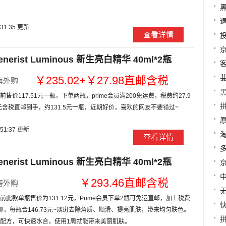
:31:35 更新
查看详情
rist Luminous 新生亮白精华 40ml*2瓶
￥235.02+￥27.98直邮含税
海外购
售价117.51元一瓶，下单两瓶，prime会员满200免运费，税费约27.9
3元含税直邮到手，约131.5元一瓶，近期好价，喜欢的网友不要错过~
:51:37 更新
查看详情
rist Luminous 新生亮白精华 40ml*2瓶
￥293.46直邮含税
海外购
此款单瓶售价为131.12元，Prime会员下单2瓶可免运直邮，加上税费
包邮，每瓶合146.73元~淡斑去除角质、顺滑、提亮肌肤，带来均匀肤色。
配方，可快速水合，使用1周就能带来美丽肌肤。