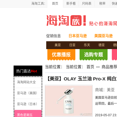
海淘工具：
首页
新手看
尺码表
税率
快
促销信息
日本亚马逊
美国亚马逊
美亚
日亚
乐天
德亚
德
优惠播报
选购专题
当前位置：
当前位置：
首页
商品推
>>
热门直达
Hot
【美亚】OLAY 玉兰油 Pro-X 纯
海淘网站大全
商城：美亚
亚马逊（美国）
美国亚马逊目前
运带回，最后一
亚马逊（日本）
黑色星期五
2019-05-07 23