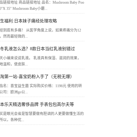
品链接地址 商品链接地址 品名：Mushroom Baby Poo
40"X 35" Mushroom Baby小蘑...
生福利:日本妹子痛经处理攻略
经到底有多痛！ 从医学角度上说，如果疼痛分为12
，然而最轻微的...
冬乳液怎么选？8款日本当红乳液别错过
天小编来说说乳液。 乳液具有保湿、滋润的效果，
地温和，使皮肤...
淘第一站-喜宝奶粉入手了（无税无爆）
品名：喜宝益生菌 实际购买价格：1196元 使用的转
公司：欧洲go公...
本乐天精选奢侈品牌 手表包包高尔夫等
买是眼光会省是智慧要做有腔调的人更要做懂生活的
所以，各种优...