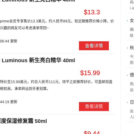
商
l 
$13.3
女
prime会员专享售价13.3美元，约人民币89元，较近期推荐价格小降，价
兴趣的网友可以考虑凑单带回~
痛
级
:06:44 更新
查看详情
秋
今
 Luminous 新生亮白精华 40ml
质
$15.99
德
特价至15.99美元，约合人民币111元，持平之前推荐好价，可直邮但直
商
税较高，凑单转运到手更划算。
运
:44:19 更新
日
查看详情
会
人
度保湿修复霜 50ml
$9.44