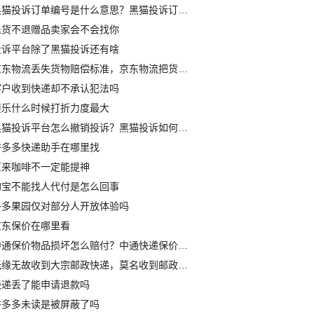
黑猫投诉订单编号是什么意思？黑猫投诉订单号怎么写
退货不退赠品卖家会不会找你
投诉平台除了黑猫投诉还有啥
京东物流丢失货物赔偿标准，京东物流把货弄丢了怎么办
客户收到快递却不承认犯法吗
斐乐什么时候打折力度最大
黑猫投诉平台怎么撤销投诉？黑猫投诉如何删除投自己投诉
拼多多快递助手在哪里找
原来咖啡不一定能提神
淘宝不能找人代付是怎么回事
多多果园仅对部分人开放体验吗
京东保价在哪里看
中通保价物品损坏怎么赔付？中通快递保价怎么赔偿
无缘无故收到大宗邮政快递，莫名收到邮政大宗邮件要不要取
快递丢了能申请退款吗
拼多多未读是被屏蔽了吗