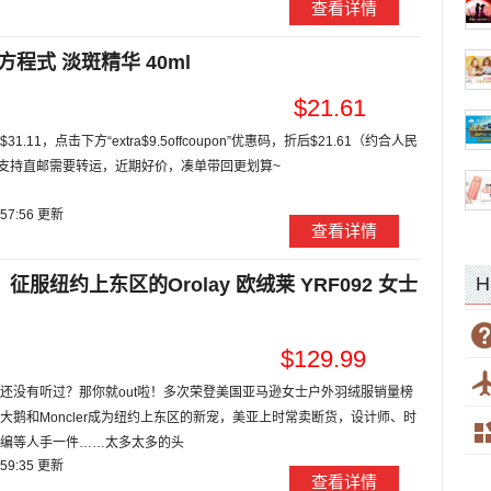
查看详情
白方程式 淡斑精华 40ml
$21.61
1.11，点击下方“extra$9.5offcoupon”优惠码，折后$21.61（约合人民
不支持直邮需要转运，近期好价，凑单带回更划算~
:57:56 更新
查看详情
H
征服纽约上东区的Orolay 欧绒莱 YRF092 女士
$129.99
绒莱你还没有听过？那你就out啦！多次荣登美国亚马逊女士户外羽绒服销量榜
大鹅和Moncler成为纽约上东区的新宠，美亚上时常卖断货，设计师、时
编等人手一件……太多太多的头
:59:35 更新
查看详情