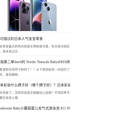
可错过的日本人气宝宝零食
本零食最大的特点就是长得就很可爱，吃也来也很好
。很多来过日...
淘第二单iherb的 Nordic Naturals BabysDHA终于到货了！！
星星盼月亮终于盼到了！！从下单到收货一共经历了
5天，害怕被税...
本彩妆什么牌子好（哪个牌子好）？日本彩妆品牌推荐排行榜|必买清单
天到来了，怎样的妆容才能触动心弦呢？不同的季节
要在妆容上做...
ushroom Baby小蘑菇婴儿充气式游泳池 $11.95