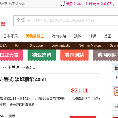
最新汇率： 1 日元 = ￥0.07 ； 1
递速查
顺丰价格表
全部
可输中文，自动搜索日亚、美亚等官网产品
日亚
美亚
日本乐天
黑色星期五
海淘攻略
选购
转运
美国
专题
国BA
6pm
Shopbop
Lookfantastic
Neiman Marcus
Ssen
攻略
日亚大赏
德亚选购
美国网站
德国网站
全部
荐
玉兰油
>>
>> 第 1 页
白方程式 淡斑精华 40ml
$21.11
售价$21.11（约142元），满$25美国境内免邮，可以和面部精华一起转
小时，感兴趣的网友抓紧~
:54:21 更新