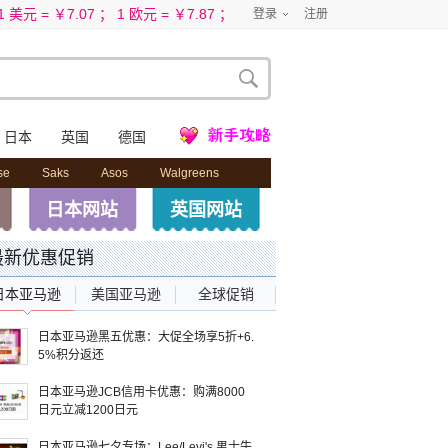
 美元 = ￥7.07 ； 1 欧元 = ￥7.87 ；
登录
注册
日本
英国
德国
海淘123
se
Saks
Asos
Walgreens
日本网站
英国网站
最新优惠促销
日本亚马逊
美国亚马逊
全球促销
日本亚马逊黑五优惠：大促全场享5折+6.
5%积分返还
日本亚马逊JCB信用卡优惠：购满8000
日元立减1200日元
日本亚马逊七夕专场：Lee/Levi's 男士牛