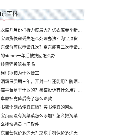
知识百科
优衣库几月份打折力度最大？优衣库春季新品什么时候打折
淘宝退货快递丢失怎么处理办法？淘宝退货快递丢了算谁的
京东保价可以申请几次？京东能否二次申请保价
买的steam一年后被找回怎么办
转转黑猫投诉有用吗
澳柯玛冰箱为什么便宜
防晒霜保质期三年，开封一年还能用？防晒有效期是多久
黑猫平台是干什么的？黑猫投诉有什么用？黑猫网站是正规的吗
安卓原神充值后悔了怎么退款
买书哪个网站便宜正版？买书便宜的网站
淘宝页面没有淘菜菜怎么添加？怎么把淘菜菜添加到淘宝首页
怎么找快递员上门取件
京东自营保价多少天？京东手机保价多少天