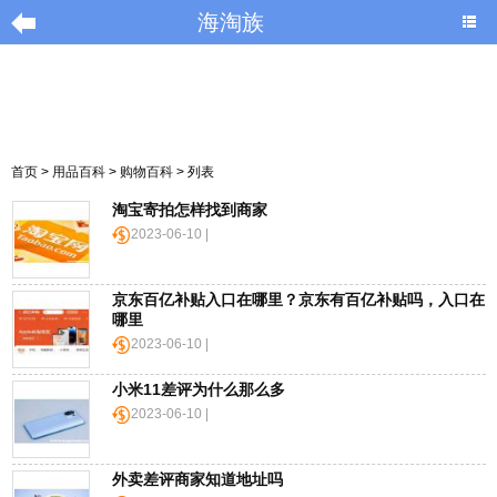
海淘族
导
航
|
首页
>
用品百科
>
购物百科
> 列表
Home
淘宝寄拍怎样找到商家
×
2023-06-10 |
京东百亿补贴入口在哪里？京东有百亿补贴吗，入口在
海
哪里
淘
2023-06-10 |
促
销
小米11差评为什么那么多
|
2023-06-10 |
DISCOUNT
外卖差评商家知道地址吗
黑