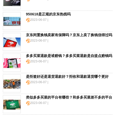
海
淘
950618是正规的京东热线吗
网
2023-06-07 |
站
德
京东闲置换钱卖家有保障吗？京东上卖了换钱信得过吗
国
2023-06-07 |
海
淘
网
多多买菜退款是谁赔钱？多多买菜退款是自提点赔钱吗
站
2023-06-07 |
日
是拒签好还是退货退款好？拒收和退款退货哪个更好
本
2023-06-07 |
海
淘
网
类似多多买菜的平台有哪些？和多多买菜差不多的平台
站
2023-06-07 |