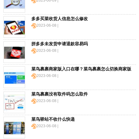
2023-06-09 |
逊
多多买菜收货人信息怎么修改
乐
2023-06-08 |
天
国
际
拼多多未发货申请退款容易吗
2023-06-08 |
6PM
菜鸟裹裹商家版入口在哪？菜鸟裹裹怎么切换商家版
LOOKFANTASTIC
2023-06-08 |
SSENSE
菜鸟裹裹没有取件码怎么取件
2023-06-08 |
化
妆
品
菜鸟驿站不收什么快递
成
2023-06-08 |
分