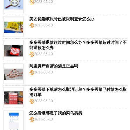
2023-06-10 |
色
星
期
美团优选该账号已被限制登录怎么办
五
2023-06-10 |
网
多多买菜退款超过时间怎么办？多多买菜超过时间了不
络
能退款怎么办
星
2023-06-10 |
期
一
阿里资产自营的酒是正品吗
2023-06-10 |
亚
马
逊
多多买菜下单后怎么取消订单？多多买菜已付款怎么取
消订单
会
2023-06-10 |
员
日
怎么看谁绑定了我的菜鸟裹裹
2023-06-10 |
11.11