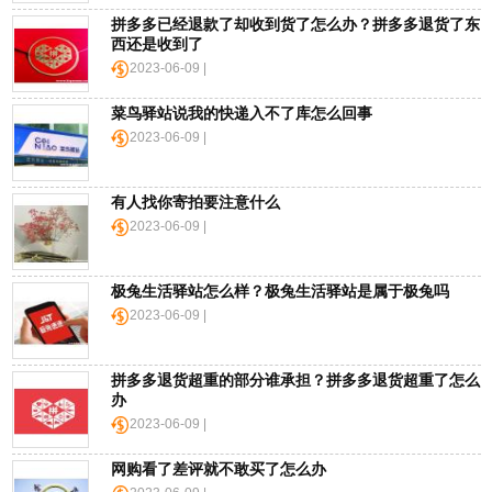
拼多多已经退款了却收到货了怎么办？拼多多退货了东
百
西还是收到了
科
2023-06-09 |
美
菜鸟驿站说我的快递入不了库怎么回事
国
2023-06-09 |
亚
马
逊
有人找你寄拍要注意什么
2023-06-09 |
日
本
极兔生活驿站怎么样？极兔生活驿站是属于极兔吗
亚
2023-06-09 |
马
逊
拼多多退货超重的部分谁承担？拼多多退货超重了怎么
办
德
2023-06-09 |
国
亚
网购看了差评就不敢买了怎么办
马