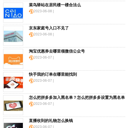
菜鸟驿站在居民楼一楼合法么
顺
丰
2023-06-08 |
价
格
京东家庭号入口不见了
表
2023-06-08 |
广
州
淘宝优惠券去哪里领微信公众号
车
2023-06-07 |
展
快手我的订单在哪里能找到
海
2023-06-07 |
淘
攻
略
怎么把拼多多加入黑名单？怎么把拼多多设置为黑名单
|
2023-06-07 |
BASE
直播收到的礼物怎么换钱
美
国
2023-06-07 |