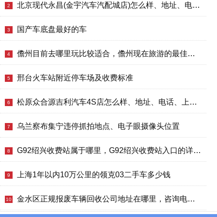
海
北京现代永昌(金宇汽车汽配城店)怎么样、地址、电话、上班时间查询
2
淘
网
国产车底盘最好的车
3
站
儋州目前去哪里玩比较适合，儋州现在旅游的最佳地方、景点推荐
4
邢台火车站附近停车场及收费标准
5
松原众合源吉利汽车4S店怎么样、地址、电话、上班时间查询
6
乌兰察布集宁违停抓拍地点、电子眼摄像头位置
7
G92绍兴收费站属于哪里，G92绍兴收费站入口的详细地址
8
上海1年以内10万公里的领克03二手车多少钱
9
金水区正规报废车辆回收公司地址在哪里，咨询电话号码，汽车报废拆解中心
10