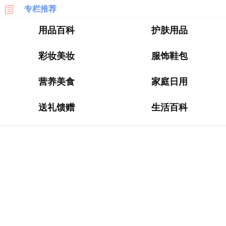
专栏推荐
乐
天
用品百科
护肤用品
国
际
彩妆美妆
服饰鞋包
6PM
营养美食
家庭日用
LOOKFANTASTIC
送礼馈赠
生活百科
SSENSE
化
妆
品
成
分
顺