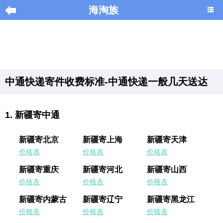
海淘族
导
航
|
中通快递寄件收费标准-中通快递一般几天送达
Home
×
新疆寄中通
海
淘
新疆寄北京
新疆寄上海
新疆寄天津
促
价格表
价格表
价格表
销
|
新疆寄重庆
新疆寄河北
新疆寄山西
DISCOUNT
价格表
价格表
价格表
新疆寄内蒙古
新疆寄辽宁
新疆寄黑龙江
黑
色
价格表
价格表
价格表
星