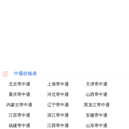
丰
价
格
表
广
州
车
展
海
淘
中通价格表
攻
北京寄中通
上海寄中通
天津寄中通
略
|
重庆寄中通
河北寄中通
山西寄中通
BASE
内蒙古寄中通
辽宁寄中通
黑龙江寄中通
美
江苏寄中通
浙江寄中通
安徽寄中通
国
海
福建寄中通
江西寄中通
山东寄中通