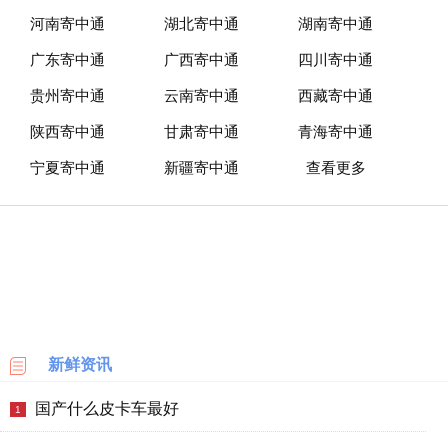
淘
网
河南寄中通
湖北寄中通
湖南寄中通
站
广东寄中通
广西寄中通
四川寄中通
贵州寄中通
云南寄中通
西藏寄中通
德
国
陕西寄中通
甘肃寄中通
青海寄中通
海
淘
宁夏寄中通
新疆寄中通
查看更多
网
站
日
本
海
淘
网
站
新鲜资讯
国产什么皮卡车最好
1
英
国