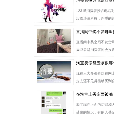
消费者投诉电话对商家
12315消费者投诉电
没收违法所得，严重的甚
直播间中奖不发哪里
直播间中奖之后不发货
局或者是消费者协会投诉
淘宝卖假货应该跟哪
现在人大多都喜欢在网
走去还不见得能够买到合
在淘宝上买东西被骗
淘宝现在上面的店铺和
受骗的情况，有的人甚至