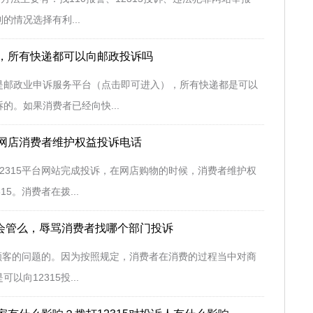
的情况选择有利...
，所有快递都可以向邮政投诉吗
是邮政业申诉服务平台（点击即可进入），所有快递都是可以
的。如果消费者已经向快...
网店消费者维护权益投诉电话
2315平台网站完成投诉，在网店购物的时候，消费者维护权
5。消费者在拨...
5会管么，辱骂消费者找哪个部门投诉
骂顾客的问题的。因为按照规定，消费者在消费的过程当中对商
向12315投...