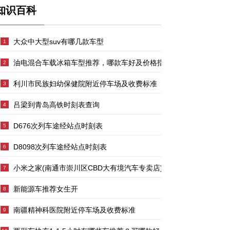
知识百科
大众中大型suv有哪几款车型
1
油电混合车载冰箱车型推荐，哪款车好及价格指南
2
利川市民族妇幼保健院附近停车场及收费标准
3
吕梁到青岛高铁时刻表查询
4
D676次列车途经站点时刻表
5
D8098次列车途经站点时刻表
6
小米之家(南通市崇川区CBD大有境汽车专卖店)怎么样、地址、电
7
新能源车推荐女生开
8
南疆精神科医院附近停车场及收费标准
9