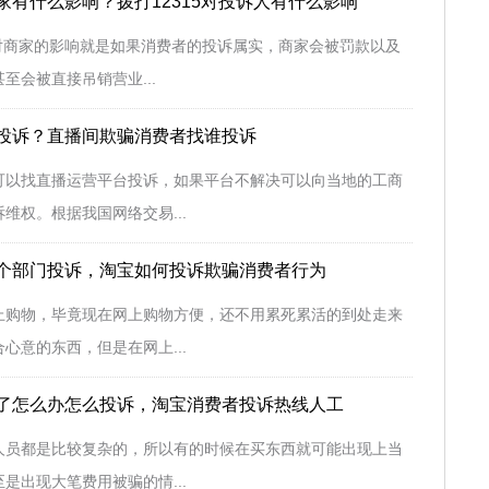
有什么影响？拨打12315对投诉人有什么影响
话对商家的影响就是如果消费者的投诉属实，商家会被罚款以及
至会被直接吊销营业...
投诉？直播间欺骗消费者找谁投诉
可以找直播运营平台投诉，如果平台不解决可以向当地的工商
维权。根据我国网络交易...
个部门投诉，淘宝如何投诉欺骗消费者行为
上购物，毕竟现在网上购物方便，还不用累死累活的到处走来
心意的东西，但是在网上...
了怎么办怎么投诉，淘宝消费者投诉热线人工
人员都是比较复杂的，所以有的时候在买东西就可能出现上当
是出现大笔费用被骗的情...