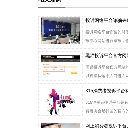
投诉网络平台诈骗去
投诉网络平台诈骗的时候
报中心网站进行举报，也
黑猫投诉平台官方网
黑猫投诉平台官方网站的
以直接从这个入口进入网
315消费者投诉平台
315消费者投诉平台是
费者协会是我国的官方的
网上消费者投诉平台、