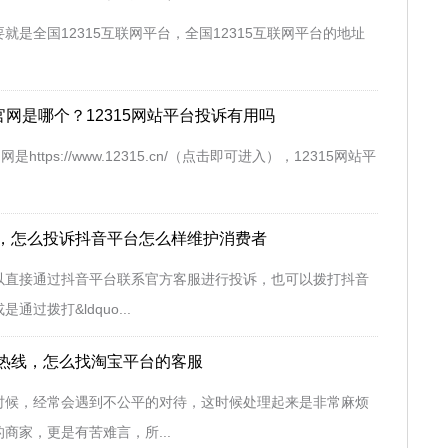
就是全国12315互联网平台，全国12315互联网平台的地址
官网是哪个？12315网站平台投诉有用吗
https://www.12315.cn/（点击即可进入），12315网站平
，怎么投诉抖音平台怎么样维护消费者
以直接通过抖音平台联系官方客服进行投诉，也可以拨打抖音
过拨打&ldquo...
热线，怎么找淘宝平台的客服
时候，经常会遇到不公平的对待，这时候处理起来是非常麻烦
商家，更是有苦难言，所...