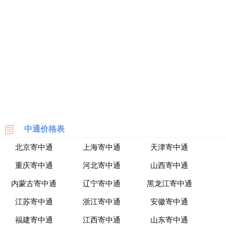
丰
价
格
表
广
州
车
展
海
淘
中通价格表
攻
北京寄中通
上海寄中通
天津寄中通
略
|
重庆寄中通
河北寄中通
山西寄中通
BASE
内蒙古寄中通
辽宁寄中通
黑龙江寄中通
美
江苏寄中通
浙江寄中通
安徽寄中通
国
海
福建寄中通
江西寄中通
山东寄中通