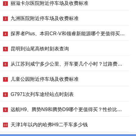
海
丽滋卡尔医院附近停车场及收费标准
2
淘
网
九洲医院附近停车场及收费标准
3
站
探界者Plus、本田CR-V和领睿新能源哪个更值得买？性价比、配置对比
4
昆明到汕尾高铁时刻表查询
5
从江苏到咸宁多少公里、开车要几个小时？过路费、油费等
6
儿童公园附近停车场及收费标准
7
G7971次列车途经站点时刻表
8
远航H9、腾势N9和腾势D9哪个更值得买？性价比、配置对比
9
天津1年以内的哈弗H9二手车多少钱
10