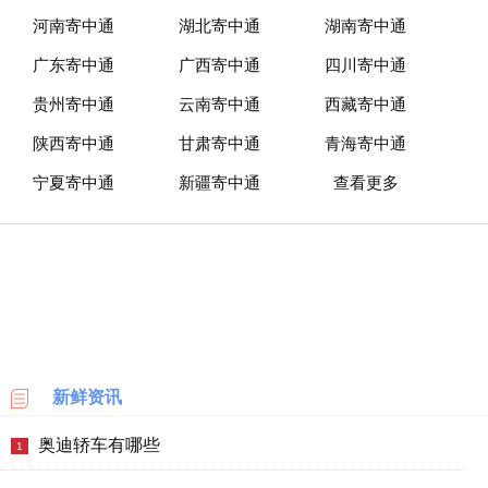
淘
网
河南寄中通
湖北寄中通
湖南寄中通
站
广东寄中通
广西寄中通
四川寄中通
贵州寄中通
云南寄中通
西藏寄中通
德
国
陕西寄中通
甘肃寄中通
青海寄中通
海
淘
宁夏寄中通
新疆寄中通
查看更多
网
站
日
本
海
淘
网
站
新鲜资讯
奥迪轿车有哪些
1
英
国