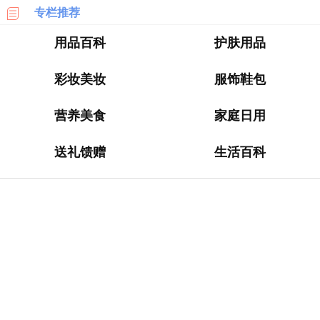
专栏推荐
乐
天
用品百科
护肤用品
国
际
彩妆美妆
服饰鞋包
6PM
营养美食
家庭日用
LOOKFANTASTIC
送礼馈赠
生活百科
SSENSE
化
妆
品
成
分
顺