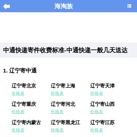
海淘族
导
航
|
中通快递寄件收费标准-中通快递一般几天送达
Home
×
辽宁寄中通
海
淘
辽宁寄北京
辽宁寄上海
辽宁寄天津
促
价格表
价格表
价格表
销
|
辽宁寄重庆
辽宁寄河北
辽宁寄山西
DISCOUNT
价格表
价格表
价格表
辽宁寄内蒙古
辽宁寄黑龙江
辽宁寄江苏
黑
色
价格表
价格表
价格表
星